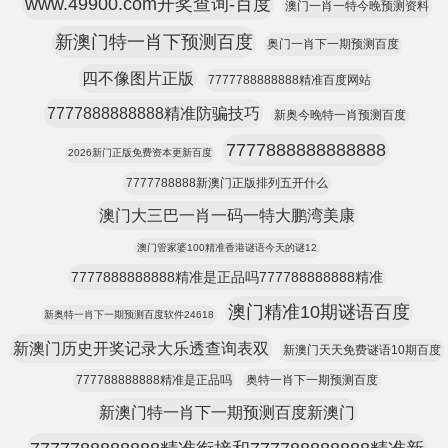
www.49900.com开奖查询-百度
澳门一肖一特今晚预测资料
新澳门特一肖下预测百度
奥门一肖下一期预测百度
四不像图片正版
7777788888888精准百度网站
7777888888888精准防骗技巧
新奥今晚特一肖预测百度
7777888888888888
2026新门正版免费资本更新百度
7777788888新澳门正版排列五开什么
澳门大三巴一肖一码一特大鹏湾美康
澳门管家婆100精准香港谜语今天的谜12
7777888888888精准是正品吗777788888888精准
澳门精准10期谜语百度
新奥特一肖下一期预测百度软件24618
新澳门历史开奖记录大乐透查询表双
新澳门天天免费谜语10期百度
777788888888精准是正品吗
奥特一肖下一期预测百度
新澳门特一肖下一期预测百度新澳门