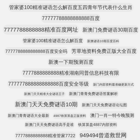
管家婆100精准谜语怎么解百度五四青年节代表什么生肖
77777788888888888百度
7777788888888精准百度网址
新澳门免费谜语30期百度
管家婆100精准谜语怎么解百度
新澳谜语10期百度百科
芳草地资料免费正版大全百度
7777788888888888百度安全吗
新澳一下期预测百度
7777888888888精准湖南同普信息科技有限
777777888888888888百度安全等级
新门内部资料最准确更新方式
新澳门青青免费谜语答案解析
新澳门天天精准大全谜语王子
新澳门天天免费谜语10期
新澳门天天免费谜语论坛图
澳门一肖一特今晚预测
新澳门青青谜语大全最新
4987铁算算盘正版资料
新澳门天天免费谜语高手是谁
铁算算盘4887内部资料
949494曾道救世网
7777888888888精准管家7722