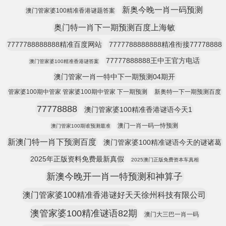
新奥今晚一肖一码预测
澳门管家婆100精准香港谜题答案
奥门特一肖下一期预测百度上海敏
7777788888888精准百度网站
7777788888888精准衔接77778888
77777888888王中王官方电话
澳门管家婆100精准香港谜答案
澳门管家一肖一特中下一期预测04期开
管家婆100期中管家 管家婆100期中管家 下一期预测
新奥特一下一期预测百度
77778888
澳门管家婆100精准香港谜语今天1
澳门一肖一码一恃预测
澳门管家100期谁预测最准
新澳门特一肖下预测百度
澳门管家婆100精准谜语今天的谜诸葛
2025年正版资料免费最新真假
2025澳门正版免费资本车真相
新澳今晚开一肖一特预测和神算子
澳门管家婆100精准香港谜好天天徐州科技有限公司
澳管家婆100精准谜语82期
澳门大三巴一肖一码