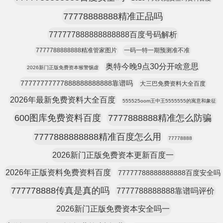
77778888888精准正品吗
777777888888888888百度号码解析
7777788888888精准管家图片
一码一特一期预测准不准
奥特今晚9点30分开啥意思
2026新门正版免费资本猴警惕虚
77777777777888888888888靠谱吗
大三巴免费资料大全百度
2026年最新免费资料大全百度
555525oom王中王5555555的寓意和象征
600图库免费资料百度
7777888888精准怎么防骗
7777888888888精准百度怎么用
77778888
2026新门正版免费资本更新百度一
2026年正版资料免费资料百度
77777788888888888百度安全吗
777778888传真是真的吗
7777788888888靠谱吗评价
2026新门正版免费资本安全吗一