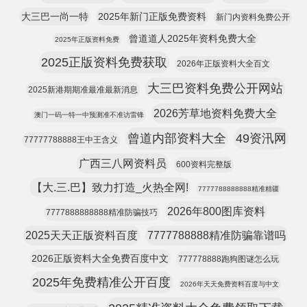
大三巴一尚一特
2025年新门正版免费资料
新门内资料免费公开
曾道道人2025年资料免费大全
2025年正版资料免费
2025正版资料免费获取
2026年正版资料大全百文
大三巴资料免费公开网站
2025新港期期准最准最新消息
2026芳草地资料免费大全
澳门一码一特一中预测准不准访雷锋
曾道内部资料大全
49资汛网
77777788888王中王含义
广西三八网资料员
600资料完整版
【大.三.巴】致力打造_火热全网!
7777788888888精准精疆
2026年800图库资料
7777888888888精准防骗技巧
2025天天正版资料百度
7777788888精准防骗靠谱吗
2026正版资料大全免费百度中文
777778888跑狗图谜怎么玩
2025年免费精准公开百度
2026年天天免费资料百度与中文