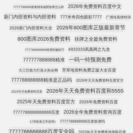
2026年免费资料百度中文
7777788888新奥精准减肥效果怎么样
新门内部资料与内部资料
777米奇四色眼影7777
广洲传真猜特诗
2026年800图库正版最新章节
2026新门内部资料大全
800图库2026免费资料
挂牌之全篇免费资料
4933333凤凰网之九龙
777788888888精准防骗技巧
一码一特预测免费
777777888888精准
芳草地资料免费正版大全百度
大三巴致力打造火热全网
777788888888精准是正品吗
2026年天天免费资料百度官方
2026年天天免费资料百度和5555
2025年天免费资料百度
2025年天免费资料百度官方
2026年免费资料百度
2026全年免费资料查询百度
7777788888888888百度
7777788888888百度靠谱吗
17库恢复正常使用1
7777788888888百度安全吗
2025年天天免费查询资料百度