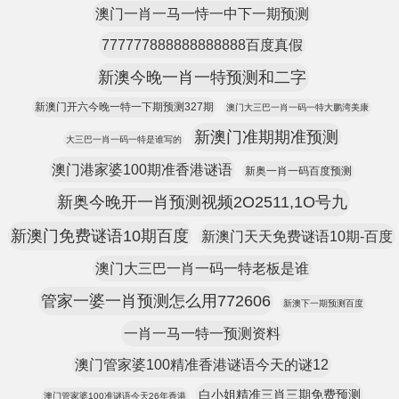
澳门一肖一马一恃一中下一期预测
777777888888888888百度真假
新澳今晚一肖一特预测和二字
新澳门开六今晚一特一下期预测327期
澳门大三巴一肖一码一特大鹏湾美康
新澳门准期期准预测
大三巴一肖一码一特是谁写的
澳门港家婆100期准香港谜语
新奥一肖一码百度预测
新奥今晚开一肖预测视频2O2511,1O号九
新澳门免费谜语10期百度
新澳门天天免费谜语10期-百度
澳门大三巴一肖一码一特老板是谁
管家一婆一肖预测怎么用772606
新澳下一期预测百度
一肖一马一特一预测资料
澳门管家婆100精准香港谜语今天的谜12
白小姐精准三肖三期免费预测
澳门管家婆100准谜语今天26年香港