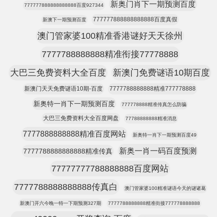
新奥门肖下一期预测百度
777777888888888888百度927344
777777888888888888百度真假
新澳下一期预测百度
澳门管家婆100精准香港谜好天天徐州
7777788888888精准衔接77778888
大巴三免费资料大全百度
新澳门免费谜语10期百度
新澳门天天免费谜语10期-百度
7777788888888精准777778888
新奥特一肖下一期预测百度
777778888精准传真怎么防骗
大巴三免费资料大全百度网盘
77788888888精准消息
7777888888888精准百度网站
新奥特一肖下一期预测百度49
新奥一肖一码百度预测
7777788888888888精准传真
77777777788888888百度网站
7777788888888888传真白
澳门管家婆100精准谜语今天的谜诸葛
新澳门开六今晚一特一下期预测327期
7777788888888精准街接777778888888