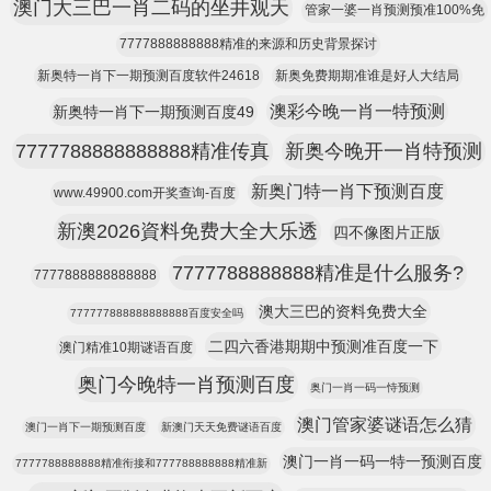
澳门大三巴一肖二码的坐井观天
管家一婆一肖预测预准100%免
7777888888888精准的来源和历史背景探讨
新奥特一肖下一期预测百度软件24618
新奥免费期期准谁是好人大结局
澳彩今晚一肖一特预测
新奥特一肖下一期预测百度49
7777788888888888精准传真
新奥今晚开一肖特预测
新奥门特一肖下预测百度
www.49900.com开奖查询-百度
新澳2026資料免费大全大乐透
四不像图片正版
7777788888888精准是什么服务?
7777888888888888
澳大三巴的资料免费大全
777777888888888888百度安全吗
二四六香港期期中预测准百度一下
澳门精准10期谜语百度
奥门今晚特一肖预测百度
奥门一肖一码一恃预测
澳门管家婆谜语怎么猜
澳门一肖下一期预测百度
新澳门天天免费谜语百度
澳门一肖一码一特一预测百度
7777788888888精准衔接和777788888888精准新