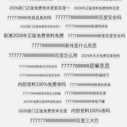
2026新门正版免费资本更新百度一
2026年正版资料免费资料百度
77777788888888888百度安全吗
777778888传真是真的吗
7777788888888靠谱吗评价
2026新门正版免费资本安全吗一
新澳2026年正版免费资料免费
7777888888888精准百度安全吗
7777888888888新传是什么意思
777777888888888888百度怎么用
2025年天天免费百度资料
7777788888是嘛意思
7777788888精准2025安全吗
7777788888888888防骗技巧
777788888888精准百度安全吗
内部资料100%免费准吗
777788888888精准的来源
77778888888888精准百度
777778888精准传真怎么防骗
7777888888888来电干嘛
2025年免费正版资料获取途径
内部资料100%准吗
2026新门正版免费资本百度
777777888888888888百度三大巴