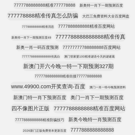
7777788888888精准777778888
新奥特一肖下一期预测百度
777778888精准传真怎么防骗
大巴三免费资料大全百度网盘
7777888888888精准百度网站
77788888888精准消息
7777788888888888精准传真
新奥特一肖下一期预测百度49
新奥一肖一码百度预测
77777777788888888百度网站
7777788888888888传真白
澳门管家婆100精准谜语今天的谜诸葛
新澳门开六今晚一特一下期预测327期
7777788888888精准街接777778888888
www.49900.com开奖查询-百度
澳门一肖一特今晚预测资料
新澳门特一肖下预测百度
奥门一肖下一期预测百度
四不像图片正版
7777788888888精准百度网站
新奥今晚特一肖预测百度
7777888888888精准防骗技巧
7777888888888888
2026新门正版免费资本更新百度