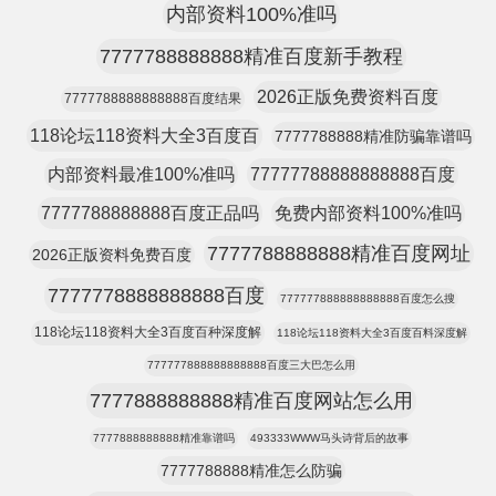
内部资料100%准吗
7777788888888精准百度新手教程
2026正版免费资料百度
7777788888888888百度结果
118论坛118资料大全3百度百
7777788888精准防骗靠谱吗
内部资料最准100%准吗
77777788888888888百度
7777788888888百度正品吗
免费内部资料100%准吗
7777788888888精准百度网址
2026正版资料免费百度
7777778888888888百度
777777888888888888百度怎么搜
118论坛118资料大全3百度百种深度解
118论坛118资料大全3百度百料深度解
777777888888888888百度三大巴怎么用
7777888888888精准百度网站怎么用
7777888888888精准靠谱吗
493333WWW马头诗背后的故事
7777788888精准怎么防骗