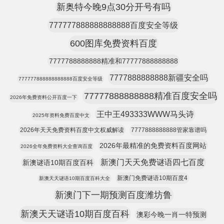
新奥特今晚9点30分开号有吗
777777888888888888百度安全等级
600图库免费资料百度
7777788888888精准和77777888888888
7777888888888新疆安全吗
777777888888888888百度安全等级
77777888888888精准百度安全吗
2026年免费资料公开百度一下
王中王493333WWW马头诗
2025年资料免费百度中文
2026年天天免费资料百度中文权威解读
7777888888888管家靠谱吗
2026年最精准的免费资料百度网站
2026全年免费资料大全查询百度
新澳门天天免费谜语四七百度
新澳谜语10期百度百科
新澳门免费谜语10期百度4
新澳天天谜语10期百度百科大全
新澳门下一期预测百度潍坊鲁
新澳天天谜语10期百度百科
澳彩今晚一肖一特预测