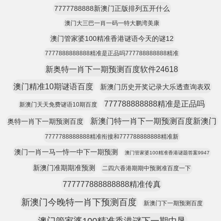
7777788888新澳门正版排列五开什么
澳门大三巴一肖一码一特大鹏湾美康
澳门管家婆100精准香港谜语今天的谜12
7777888888888精准是正品吗777788888888精准
新奥特一肖下一期预测百度软件24618
澳门精准10期谜语百度
新澳门历史开奖记录大乐透查询表双
777788888888精准是正品吗
新澳门天天免费谜语10期百度
新澳门特一肖下一期预测百度新澳门
奥特一肖下一期预测百度
7777788888888精准衔接和777788888888精准新
澳门一肖一马一恃一中下一期预测
澳门管家婆100精准香港谜题答案9947
新澳门准期期准预测
二四六香港期期中预测准百度一下
777777888888888精准传真
新澳门今晚特一肖下预测百度
新澳门下一期预测百度