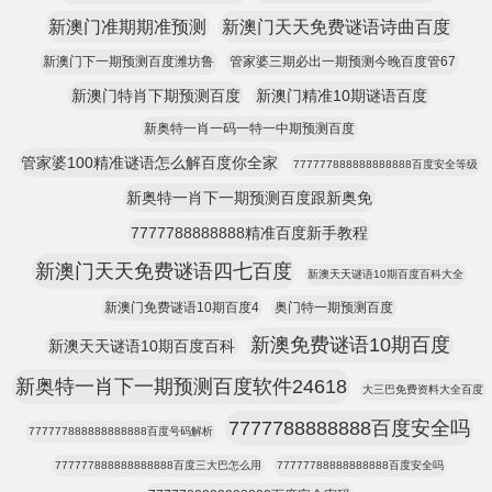
新澳门准期期准预测
新澳门天天免费谜语诗曲百度
新澳门下一期预测百度潍坊鲁
管家婆三期必出一期预测今晚百度管67
新澳门特肖下期预测百度
新澳门精准10期谜语百度
新奥特一肖一码一特一中期预测百度
管家婆100精准谜语怎么解百度你全家
777777888888888888百度安全等级
新奥特一肖下一期预测百度跟新奥免
7777788888888精准百度新手教程
新澳门天天免费谜语四七百度
新澳天天谜语10期百度百科大全
新澳门免费谜语10期百度4
奥门特一期预测百度
新澳免费谜语10期百度
新澳天天谜语10期百度百科
新奥特一肖下一期预测百度软件24618
大三巴免费资料大全百度
7777788888888百度安全吗
777777888888888888百度号码解析
777777888888888888百度三大巴怎么用
77777788888888888百度安全吗