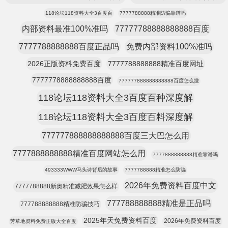
118论坛118资料大全3百度百
7777788888精准防骗靠谱吗
内部资料最准100%准吗
77777788888888888百度
7777788888888百度正品吗
免费内部资料100%准吗
2026正版资料免费百度
7777788888888精准百度网址
7777778888888888百度
777777888888888888百度怎么搜
118论坛118资料大全3百度百种深度解
118论坛118资料大全3百度百料深度解
777777888888888888百度三大巴怎么用
7777888888888精准百度网站怎么用
7777888888888精准靠谱吗
493333WWW马头诗背后的故事
7777788888精准怎么防骗
2026年免费资料百度中文
7777788888新奥精准减肥效果怎么样
777788888888精准是正品吗
777788888888精准防骗技巧
2025年天免费资料百度
2026年免费资料百度
芳草地资料免费正版大全百度