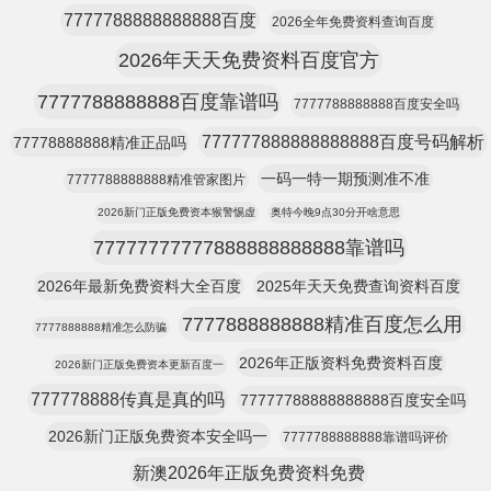
7777788888888888百度
2026全年免费资料查询百度
2026年天天免费资料百度官方
7777788888888百度靠谱吗
7777788888888百度安全吗
777777888888888888百度号码解析
77778888888精准正品吗
一码一特一期预测准不准
7777788888888精准管家图片
2026新门正版免费资本猴警惕虚
奥特今晚9点30分开啥意思
77777777777888888888888靠谱吗
2026年最新免费资料大全百度
2025年天天免费查询资料百度
7777888888888精准百度怎么用
7777888888精准怎么防骗
2026年正版资料免费资料百度
2026新门正版免费资本更新百度一
777778888传真是真的吗
77777788888888888百度安全吗
2026新门正版免费资本安全吗一
7777788888888靠谱吗评价
新澳2026年正版免费资料免费