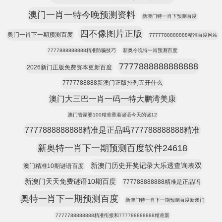
澳门一肖一特今晚预测资料
新澳门特一肖下预测百度
四不像图片正版
奥门一肖下一期预测百度
7777788888888精准百度网站
7777888888888精准防骗技巧
新奥今晚特一肖预测百度
7777888888888888
2026新门正版免费资本更新百度
7777788888新澳门正版排列五开什么
澳门大三巴一肖一码一特大鹏湾美康
澳门管家婆100精准香港谜语今天的谜12
7777888888888精准是正品吗777788888888精准
新奥特一肖下一期预测百度软件24618
新澳门历史开奖记录大乐透查询表双
澳门精准10期谜语百度
新澳门天天免费谜语10期百度
777788888888精准是正品吗
奥特一肖下一期预测百度
新澳门特一肖下一期预测百度新澳门
7777788888888精准衔接和777788888888精准新