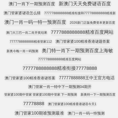
新澳门天天免费谜语百度
澳门一肖下一期预测百度
澳门管家婆谜语怎么猜
7777788888888精准衔接和777788888888精准新
澳门一肖一码一特一预测百度
2026新门正版免费资本更新百度
7777888888888精准百度网站
澳门大三巴一肖二肖开奖结果
澳门管家婆100精准香港谜题答案
7777788888888精准管家112
奥门特一肖下一期预测百度上海敏
新奥今晚一肖一码预测
7777788888888精准百度网站
7777788888888精准衔接77778888
77777888888王中王官方电话
澳门管家婆100精准香港谜答案
澳门管家一肖一特中下一期预测04期开
管家婆100期中管家 管家婆100期中管家 下一期预测
新奥特一下一期预测百度
77778888
澳门管家婆100精准香港谜语今天1
澳门管家100期谁预测最准
澳门一肖一码一恃预测