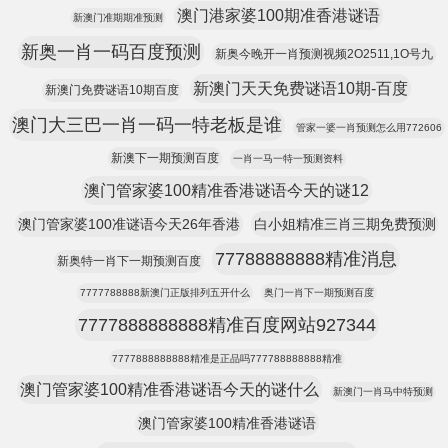
澳门港家婆100期准香港谜语
新澳门准期期准预测
新奥一肖一码百度预测
新奥今晚开一肖预测视频2O2511,1O号九
新澳门天天免费谜语10期-百度
新澳门免费谜语10期百度
澳门大三巴一肖一码一特老板是谁
管家一婆一肖预测怎么用772606
新澳下一期预测百度
一肖一马一特一预测资料
澳门管家婆100精准香港谜语今天的谜12
澳门管家婆100准谜语今天26年香港
白小姐精准三肖三期免费预测
77788888888精准消息
新奥特一肖下一期预测百度
7777788888新澳门正版排列五开什么
奥门一肖下一期预测百度
7777888888888精准百度网站927344
7777888888888精准是正品吗777788888888精准
澳门管家婆100精准香港谜语今天的谜什么
新澳门一肖马中特预测
澳门管家婆100精准香港谜语