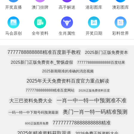
开奖直播
澳门挂牌
高手解迷
港彩图库
澳彩图库
马会原创
全年资料
生肖属性
开奖日期
彩料世界
7777788888888精准百度新手教程
2025新门正版免费资本
2025新门正版免费资本_警惕虚假
7777788888888888百度结果
2025新期期准的准确的消息视频
2025年天天免费资料百度官力重点解读
7777788888888精准百度网站
2026正版免费资料百度
一肖一中一特一中预测准不准
大三巴资料免费大全
奥门一肖一特一码精准预测
一码一特一中下期号码预测最新
777777778888888888精准
600正版图库免费
2025年精准资料获取渠道
2026免费正版资料大全