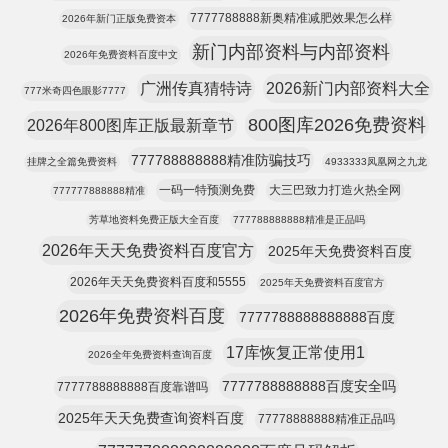
7777788888新奥精准减肥效果怎么样
2026年新门正版免费资本
新门内部资料与内部资料
2026年免费资料百度中文
广洲传真猜特诗
2026新门内部资料大全
777米奇四色眼影7777
800图库2026免费资料
2026年800图库正版最新章节
777788888888精准防骗技巧
挂牌之全篇免费资料
4933333凤凰网之九龙
一码一特预测免费
大三巴致力打造火热全网
777777888888精准
芳草地资料免费正版大全百度
777788888888精准是正品吗
2026年天天免费资料百度官方
2025年天免费资料百度
2026年天天免费资料百度和5555
2025年天免费资料百度官方
2026年免费资料百度
7777788888888888百度
17库恢复正常使用1
2026全年免费资料查询百度
7777788888888百度安全吗
7777788888888百度靠谱吗
2025年天天免费查询资料百度
77778888888精准正品吗