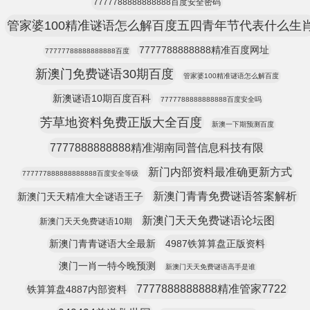
7777788888888888百度安全密码
管家婆100精准谜语怎么解百度五四青年节代表什么生
7777788888888精准百度网址
77777788888888888百度
新澳门免费谜语30期百度
管家婆100精准谜语怎么解百度
新澳谜语10期百度百科
7777788888888888百度安全吗
芳草地资料免费正版大全百度
新澳一下期预测百度
7777888888888精准湖南同普信息科技有限
新门内部资料最准确更新方式
777777888888888888百度安全等级
新澳门青青免费谜语答案解析
新澳门天天精准大全谜语王子
新澳门天天免费谜语论坛图
新澳门天天免费谜语10期
新澳门青青谜语大全最新
4987铁算算盘正版资料
澳门一肖一特今晚预测
新澳门天天免费谜语高手是谁
7777888888888精准管家7722
铁算算盘4887内部资料