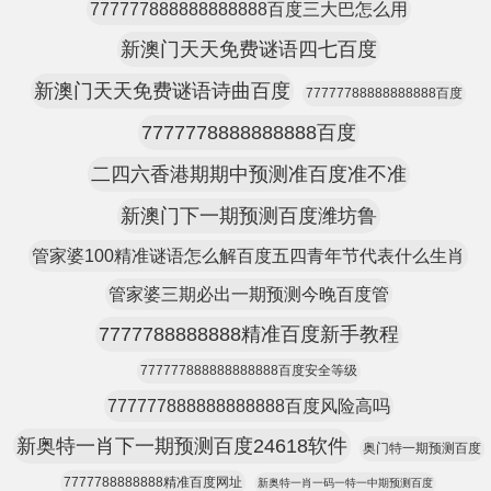
777777888888888888百度三大巴怎么用
新澳门天天免费谜语四七百度
新澳门天天免费谜语诗曲百度
77777788888888888百度
7777778888888888百度
二四六香港期期中预测准百度准不准
新澳门下一期预测百度潍坊鲁
管家婆100精准谜语怎么解百度五四青年节代表什么生肖
管家婆三期必出一期预测今晚百度管
7777788888888精准百度新手教程
777777888888888888百度安全等级
777777888888888888百度风险高吗
新奥特一肖下一期预测百度24618软件
奥门特一期预测百度
7777788888888精准百度网址
新奥特一肖一码一特一中期预测百度