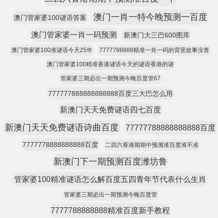
澳门一肖一特今晚预测一百度
澳门管家婆100谜语答案
澳门管家婆一肖一码预测
新澳门大三巴600图库
澳门管家婆100准谜语今天25年
7777788888精准一肖一码的背景故事没查
澳门管家婆100精准香港谜语今天的谜语香港的谜
管家婆三期必出一期预测今晚百度管67
777777888888888888百度三大巴怎么用
新澳门天天免费谜语四七百度
新澳门天天免费谜语诗曲百度
77777788888888888百度
7777778888888888百度
二四六香港期期中预测准百度准不准
新澳门下一期预测百度潍坊鲁
管家婆100精准谜语怎么解百度五四青年节代表什么生肖
管家婆三期必出一期预测今晚百度管
7777788888888精准百度新手教程