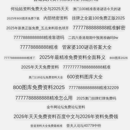
何仙姑资料兔费大全与2025天天
澳门100精准香港谜语今天的谜
内部绝密资料
挂牌之全篇100免费正版2025
2025年800图库免费下载
7777788888888精准解密
2025年新奥正版免费_五点来料双色球开
7777888888888精准靠谱吗
二四六香港期期中预测准确吗9w
77778888888精准
管家婆100谜语答案大全
2025年最精准免费资料全面释义
7777888888888精准丫
800图库2026
2025年天天免费资料
77777777888888888精准
600资料图库大全
奥门118论坛免费资料大全
800图库免费资料2025
7777888888888精准32209
7777788888888精准怎么用
2025澳门挂牌灯牌免费吗
金牛网论坛免费论坛资料
2026年天天免费资料百度中文与2026年资料免费领
曾夫人论坛40779中特
曾道资料大全免费最精准