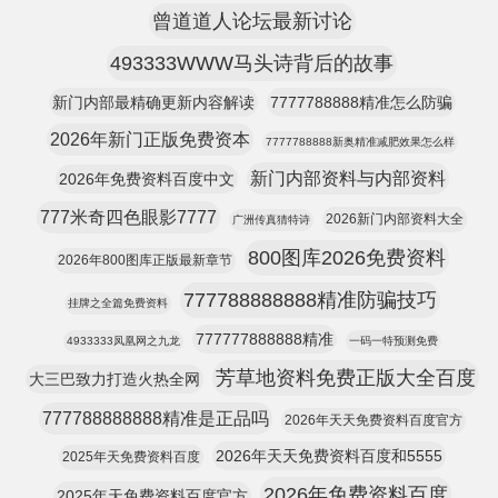
曾道道人论坛最新讨论
493333WWW马头诗背后的故事
新门内部最精确更新内容解读
7777788888精准怎么防骗
2026年新门正版免费资本
7777788888新奥精准减肥效果怎么样
新门内部资料与内部资料
2026年免费资料百度中文
777米奇四色眼影7777
2026新门内部资料大全
广洲传真猜特诗
800图库2026免费资料
2026年800图库正版最新章节
777788888888精准防骗技巧
挂牌之全篇免费资料
777777888888精准
4933333凤凰网之九龙
一码一特预测免费
芳草地资料免费正版大全百度
大三巴致力打造火热全网
777788888888精准是正品吗
2026年天天免费资料百度官方
2026年天天免费资料百度和5555
2025年天免费资料百度
2026年免费资料百度
2025年天免费资料百度官方