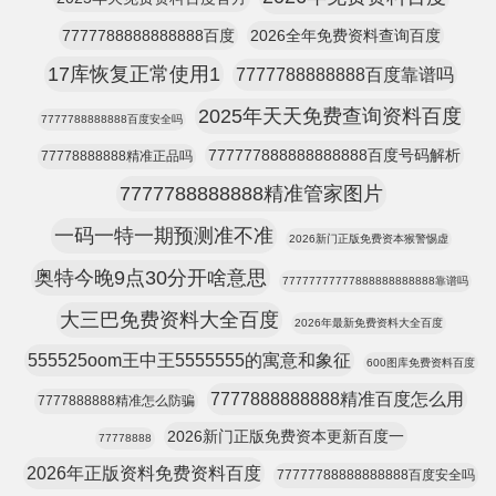
7777788888888888百度
2026全年免费资料查询百度
17库恢复正常使用1
7777788888888百度靠谱吗
2025年天天免费查询资料百度
7777788888888百度安全吗
777777888888888888百度号码解析
77778888888精准正品吗
7777788888888精准管家图片
一码一特一期预测准不准
2026新门正版免费资本猴警惕虚
奥特今晚9点30分开啥意思
77777777777888888888888靠谱吗
大三巴免费资料大全百度
2026年最新免费资料大全百度
555525oom王中王5555555的寓意和象征
600图库免费资料百度
7777888888888精准百度怎么用
7777888888精准怎么防骗
2026新门正版免费资本更新百度一
77778888
2026年正版资料免费资料百度
77777788888888888百度安全吗