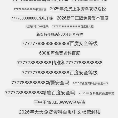
2025年免费正版资料获取途径
77778888888888精准百度
2026新门正版免费资本百度
7777888888888来电干嘛
内部资料100%准吗
777777888888888888百度三大巴
新奥特今晚9点30分开号有吗
777777888888888888百度安全等级
600图库免费资料百度
7777788888888精准和77777888888888
777777888888888888百度安全等级
7777888888888新疆安全吗
2026年免费资料公开百度一下
77777888888888精准百度安全吗
2025年资料免费百度中文
王中王493333WWW马头诗
2026年天天免费资料百度中文权威解读