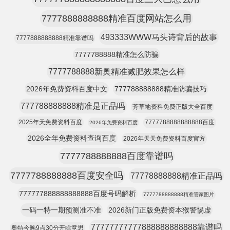
7777888888888精准百度网站怎么用
493333WWW马头诗背后的故事
7777888888888精准靠谱吗
7777788888精准怎么防骗
7777788888新奥精准减肥效果怎么样
2026年免费资料百度中文
777788888888精准防骗技巧
777788888888精准是正品吗
芳草地资料免费正版大全百度
2025年天免费资料百度
7777788888888888百度
2026年免费资料百度
2026全年免费资料查询百度
2026年天天免费资料百度官方
7777788888888百度靠谱吗
7777788888888百度安全吗
77778888888精准正品吗
777777888888888888百度号码解析
7777788888888精准管家图片
一码一特一期预测准不准
2026新门正版免费资本猴警惕虚
77777777777888888888888靠谱吗
奥特今晚9点30分开啥意思