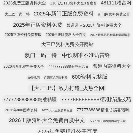
481111横富网
2026免费正版资料大全
118论坛118资料大全3百度百
2025年新门正版免费资料
大三巴一尚一特
新门内资料免费公开
2025年正版资料免费
曾道道人2025年资料免费大全
2025正版资料免费获取
2026年正版资料大全百文
2025新港期期准最准最新消息
大三巴资料免费公开网站
澳门一码一特一中预测准不准访雷锋
曾道内部资料大全
2026芳草地资料免费大全
77777788888王中王含义
600资料完整版
49资汛网
广西三八网资料员
【大.三.巴】致力打造_火热全网!
7777888888888精准防骗技巧
7777788888888精准精疆
7777788888精准防骗靠谱吗
2026年800图库资料
2025天天正版资料百度
2026正版资料大全免费百度中文
777778888跑狗图谜怎么玩
2025年免费精准公开百度