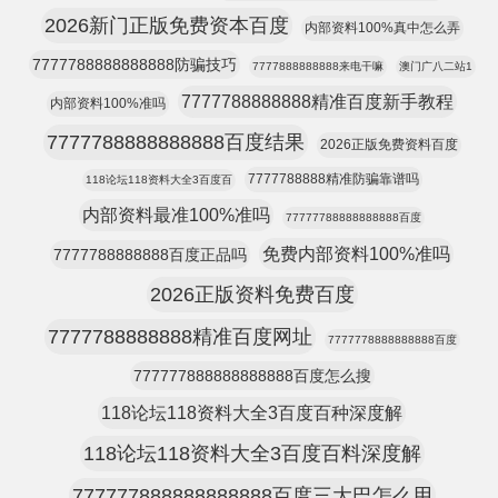
2026新门正版免费资本百度
内部资料100%真中怎么弄
7777788888888888防骗技巧
7777888888888来电干嘛
澳门广八二站1
7777788888888精准百度新手教程
内部资料100%准吗
7777788888888888百度结果
2026正版免费资料百度
7777788888精准防骗靠谱吗
118论坛118资料大全3百度百
内部资料最准100%准吗
77777788888888888百度
免费内部资料100%准吗
7777788888888百度正品吗
2026正版资料免费百度
7777788888888精准百度网址
7777778888888888百度
777777888888888888百度怎么搜
118论坛118资料大全3百度百种深度解
118论坛118资料大全3百度百料深度解
777777888888888888百度三大巴怎么用