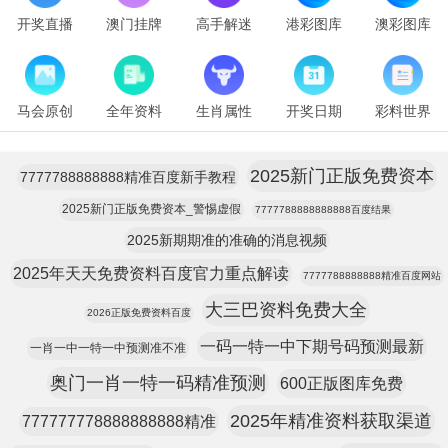
开奖直播
澳门挂牌
高手解迷
港彩图库
澳彩图库
马会原创
全年资料
生肖属性
开奖日期
彩料世界
2025新门正版免费资本
7777788888888精准百度新手教程
2025新门正版免费资本_警惕虚假
7777788888888888百度结果
2025新期期准的准确的消息视频
2025年天天免费资料百度官力重点解读
7777788888888精准百度网站
大三巴资料免费大全
2026正版免费资料百度
一码一特一中下期号码预测最新
一肖一中一特一中预测准不准
奥门一肖一特一码精准预测
600正版图库免费
2025年精准资料获取渠道
777777778888888888精准