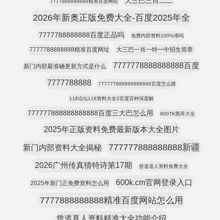
大三巴三肖二二
7777888888888精准百度网站
2026年新奥正版免费大全-百度2025年全
7777788888888百度正品吗
免费内部资料100%准吗
7777788888888精准百度网址
大三巴一肖一特一中招生简章
7777778888888888百度
新门内部最准确更新方式是什么
7777788888
777777888888888888百度怎么搜
118论坛118资料大全3百度百种深度解
777777888888888888百度三大巴怎么用
800TK图库大全
2025年正版资料免费最新版本大全图片
777777888888888新疆
新门内部资料大全揭秘
2026广州传真猜特诗第17期
曾道道人资料免费大全
600k.cm官网登录入口
2025年新门正免费资料怎么用
7777888888888精准百度网站怎么用
曾道真人资料精准大全功能介绍