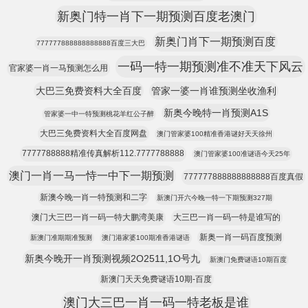
新奥门特一肖下一期预测百度老澳门
新奥门肖下一期预测百度
777777888888888888百度三大巴
一码一特一期预测准不准天下风云
官家婆一肖一马预测怎么用
大巴三免费资料大全百度
管家一婆一肖谁预测坐收渔利
新奥今晚特一肖预测A1S
管家婆一中一特预测桃花羊红公子醉
大巴三免费资料大全百度网盘
澳门管家婆100精准香港谜好天天徐州
7777788888精准传真解析112.7777788888
澳门管家婆100准谜语今天25年
澳门一肖一马一恃一中下一期预测
777777888888888888百度真假
新澳今晚一肖一特预测和二字
新澳门开六今晚一特一下期预测327期
澳门大三巴一肖一码一特大鹏湾美康
大三巴一肖一码一特是谁写的
新奥一肖一码百度预测
新澳门准期期准预测
澳门港家婆100期准香港谜语
新奥今晚开一肖预测视频2O2511,1O号九
新澳门免费谜语10期百度
新澳门天天免费谜语10期-百度
澳门大三巴一肖一码一特老板是谁