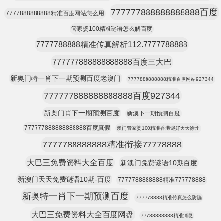
777777888888888888百度
7777888888888精准百度网站怎么用
管家婆100精准谜语怎么解百度
7777788888精准传真解析112.7777788888
777777888888888888百度三大巴
新奥门特一肖下一期预测百度老澳门
7777888888888精准百度网站927344
777777888888888888百度927344
新奥门肖下一期预测百度
新澳下一期预测百度
777777888888888888百度真假
澳门管家婆100精准香港谜好天天徐州
7777788888888精准衔接77778888
大巴三免费资料大全百度
新澳门免费谜语10期百度
新澳门天天免费谜语10期-百度
7777788888888精准777778888
新奥特一肖下一期预测百度
777778888精准传真怎么防骗
大巴三免费资料大全百度网盘
77788888888精准消息