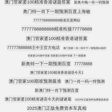
澳门管家婆100精准香港谜题答案
新奥今晚一肖一码预测
奥门特一肖下一期预测百度上海敏
7777788888888精准百度网站
7777788888888精准衔接77778888
澳门管家婆100精准香港谜答案
77777888888王中王官方电话
澳门管家一肖一特中下一期预测04期开
管家婆100期中管家 管家婆100期中管家 下一期预测
新奥特一下一期预测百度
77778888
澳门管家婆100精准香港谜语今天1
澳门管家100期谁预测最准
澳门一肖一码一恃预测
新澳门特一肖下预测百度
澳门管家婆100精准谜语今天的谜诸葛
2025年正版资料免费最新真假
2025澳门正版免费资本车真相