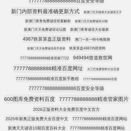
777777888888888888百度安全等级
新门内部资料最准确更新方式
新澳门天天精准大全谜语王子
新澳门青青免费谜语答案解析
新澳门天天免费谜语10期
新澳门天天免费谜语论坛图
新澳门青青谜语大全最新
4987铁算算盘正版资料
澳门一肖一特今晚预测
铁算算盘4887内部资料
新澳门天天免费谜语高手是谁
949494曾道救世网
7777888888888精准管家7722
7777788888888精准百度网址
大三巴免费资料大全百度
7777788888888精准百度新手教程
7777788888888888百度
777777888888888888百度安全等级
600图库免费资料百度
7777788888888精准管家图片
2026正版资料大全免费百度中文宫方
2025年新奥正版免费大全百度中文
7777788888888精准百度网站
新澳天天谜语10期百度百科大全
7777888888888精准百度网站