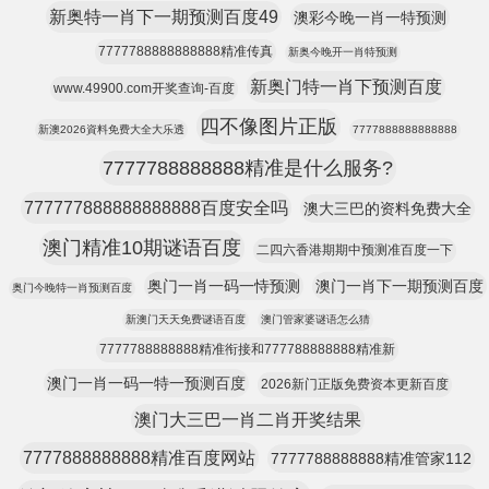
新奥特一肖下一期预测百度49
澳彩今晚一肖一特预测
7777788888888888精准传真
新奥今晚开一肖特预测
新奥门特一肖下预测百度
www.49900.com开奖查询-百度
四不像图片正版
新澳2026資料免费大全大乐透
7777888888888888
7777788888888精准是什么服务?
777777888888888888百度安全吗
澳大三巴的资料免费大全
澳门精准10期谜语百度
二四六香港期期中预测准百度一下
奥门一肖一码一恃预测
澳门一肖下一期预测百度
奥门今晚特一肖预测百度
新澳门天天免费谜语百度
澳门管家婆谜语怎么猜
7777788888888精准衔接和777788888888精准新
澳门一肖一码一特一预测百度
2026新门正版免费资本更新百度
澳门大三巴一肖二肖开奖结果
7777888888888精准百度网站
7777788888888精准管家112