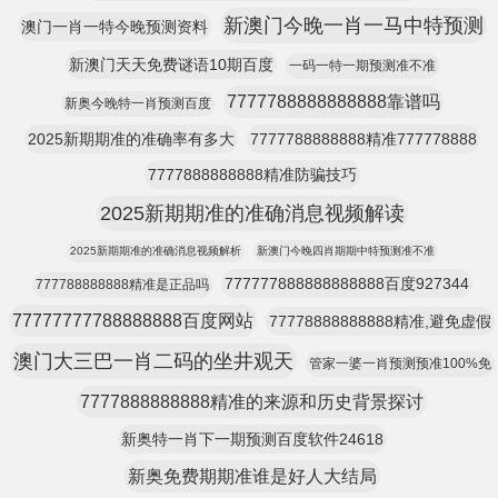
新澳门今晚一肖一马中特预测
澳门一肖一特今晚预测资料
新澳门天天免费谜语10期百度
一码一特一期预测准不准
7777788888888888靠谱吗
新奥今晚特一肖预测百度
2025新期期准的准确率有多大
7777788888888精准777778888
7777888888888精准防骗技巧
2025新期期准的准确消息视频解读
2025新期期准的准确消息视频解析
新澳门今晚四肖期期中特预测准不准
777777888888888888百度927344
777788888888精准是正品吗
77777777788888888百度网站
77778888888888精准,避免虚假
澳门大三巴一肖二码的坐井观天
管家一婆一肖预测预准100%免
7777888888888精准的来源和历史背景探讨
新奥特一肖下一期预测百度软件24618
新奥免费期期准谁是好人大结局