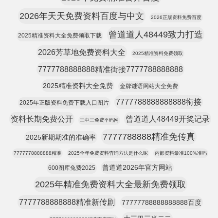
2026年天天免费资料百度与中文
2026正版资料免费百度
曾道道人48449致力打造
2025精准资料大全免费领取下载
2026芳草地免费资料大全
2025精准资料免费领取
7777788888888精准街接7777788888888
2025精准资料大全免费
金牌谜语网站大全免费
7777788888888888衔接
2025年正版资料免费下载入口图片
资料长期免费公开
曾道道人48449开奖记录
三中三免费平码网
7777788888精准免传真
2025新期期准的准确率
7777778888888精准
2025全年免费资料杳询方法是什么呢
内部资料最准100%准吗
曾道道2026年官方网站
600图库兔费2025
2025年精准免费资料大全最新免费领取
7777788888888精准新传剧
77777788888888888百度