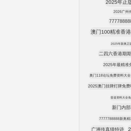
2025年
2026广州
777788
澳门100精准香
2025年新奥
二四六香港期期
2025年最精
奥门118论坛免费资料大全
2025澳门挂牌灯牌免费
曾道资料大全免
新门内部
7777788888新
广洲传真猜特诗