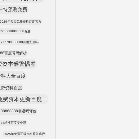
一特预测免费
2026年天天免费资料百度官方
77788888888888百度
7777788888888百度安全吗
88888百度号码解析
免费资本猴警惕虚
资料大全百度
免费资料百度
版免费资本更新百度一
7788888888靠谱吗评价
88888精准百度安全吗
2025年免费正版资料获取途径