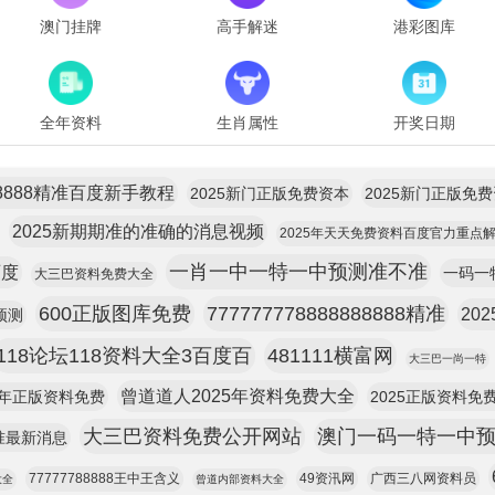
澳门挂牌
高手解迷
港彩图库
全年资料
生肖属性
开奖日期
888888精准百度新手教程
2025新门正版免费资本
2025新门正版免
2025新期期准的准确的消息视频
2025年天天免费资料百度官力重点
一肖一中一特一中预测准不准
百度
一码一
大三巴资料免费大全
600正版图库免费
777777778888888888精准
20
预测
118论坛118资料大全3百度百
481111横富网
大三巴一尚一特
曾道道人2025年资料免费大全
25年正版资料免费
2025正版资料免
大三巴资料免费公开网站
澳门一码一特一中
准最新消息
77777788888王中王含义
49资汛网
广西三八网资料员
大全
曾道内部资料大全