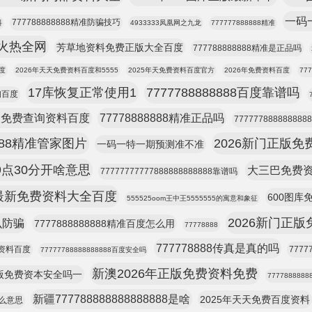
一码
777788888888精准防骗技巧
料
4933333凤凰网之九龙
777777888888精准
火热全网
芳草地资料免费正版大全百度
777788888888精准是正品吗
度
2026年天天免费资料百度和5555
2025年天免费资料百度官方
2026年免费资料百度
77
17库恢复正常使用1
7777788888888百度靠谱吗
询百度
天天免费查询资料百度
77778888888精准正品吗
7777778888888
8888精准管家图片
2026新门正版
一码一特一期预测准不准
9点30分开啥意思
大三巴免费
77777777777888888888888靠谱吗
年最新免费资料大全百度
600图库
555525oom王中王5555555的寓意和象征
2026新门正
怎么防骗
7777888888888精准百度怎么用
77778888
777778888传真是真的吗
费资料百度
777
77777788888888888百度安全吗
新澳2026年正版免费资料免费
正版免费资本安全吗一
77778888
新疆777788888888888888是啥
2025年天天免费百度资料
什么意思