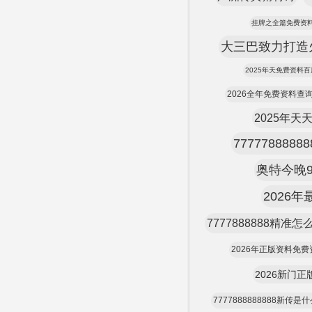
挂牌之全篇免费资
大三巴致力打造
2025年天免费资料百
2026全年免费资料查
2025年
777778888
奥特今晚
2026
7777888888精准
2026年正版资料免
2026新门
7777888888888新传是