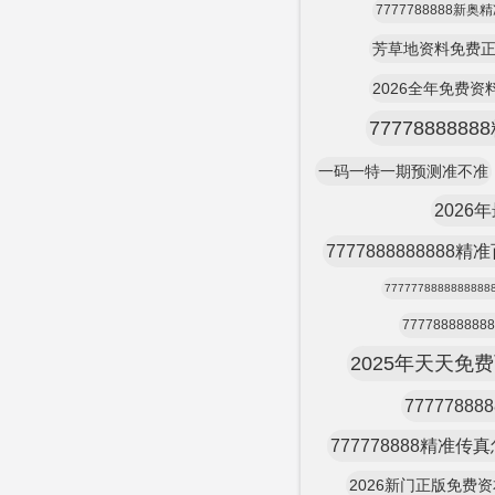
7777788888新
芳草地资料免费
2026全年免费资
777788888
一码一特一期预测准不准
202
7777888888888
77777788888888
777788888
2025年天天免
7777788
777778888精准传
2026新门正版免费