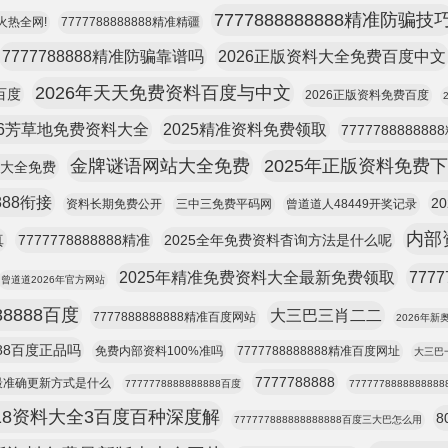
7777888888888精准防骗技
火热全网!
7777788888888精准精疆
7777788888精准防骗靠谱吗
2026正版资料大全免费百度中文
2026年天天免费资料百度与中文
百度
2026正版资料免费百度
26芳草地免费资料大全
2025精准资料免费领取
777778888888
金牌谜语网站大全免费
2025年正版资料免费
料大全免费
8888衔接
2
资料长期免费公开
三中三免费平码网
曾道道人48449开奖记录
内部
真
7777778888888精准
2025全年免费资料杳询方法是什么呢
2025年精准免费资料大全最新免费领取
777
曾道道2026年官方网站
888888百度
大三巴三肖二二
7777888888888精准百度网站
2026年新
8888百度正品吗
免费内部资料100%准吗
7777788888888精准百度网址
大三巴
7777788888
最准确更新方式是什么
7777778888888888百度
77777788888888
118资料大全3百度百种深度解
8
777777888888888888百度三大巴怎么用