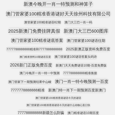
新澳今晚开一肖一特预测和神算子
澳门管家婆100精准香港谜好天天徐州科技有限公司
澳管家婆100精准谜语82期
澳门大三巴一肖一码
2025新澳门免费挂牌真假
新澳门大三巴600图库
澳门管家婆100精准谜底答案
澳门管家婆100谜语往期
2025新澳正版资科免费百度
7777788888888精准和7777888888888
澳门管家婆100谜语答案头码诗
澳门精准资料10期谜语百度
2026新门正版免费百度
新澳门天天免费谜语10期-百度免费版
澳门今晚开一肖一特一中预测
777788888888精准衡接
澳门一肖一特今晚预测一百度
澳门管家下一期预测结果中山峻
7777778888888精准
新澳门特一肖下一期预测百度新澳门
澳门管家婆100精准香港谜语今天的谜语
澳门管家婆100精准香港谜语今天的谜什么动物心直口快
777788888888新疆怎么防骗
澳门精准谜语10期百度