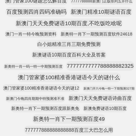
澳门管家100谜题怎么解百度
7777788888新澳门正版排列五开什么
百度预测四肖四码准确吗
新澳门精准10期谜语百度
新澳门天天免费谜语10期百度,不吃饭吃啥呢
澳门一肖一特今晚预测资料
新奥特一肖下一期预测百度软件24618
白小姐精准三肖三期免费预测
新澳谜语10期百度百科大全及答案
7777777777788888882325
新奥特一肖一码一特一中期预测百度
澳门管家婆100精准香港谜语今天的谜什么
澳门管家婆100精准香港谜语今天的谜12
新澳门开六今晚一特一下期预测327期
新澳门天天免费谜语诗曲百度
新澳门今晚四肖期期中特预测准不准
新奥特一肖下一期预测百度跟新奥免
新澳免费谜语10期百度
新奥特一肖下一期预测百度49
777777888888888888百度三大巴怎么用