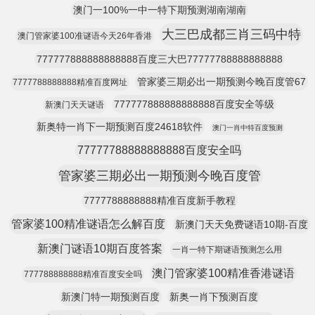
澳门一100%一中一特下期预测湖南湖南
大三巴成都三肖三码中特
澳门管家婆100准谜语今天26年香港
777777888888888888百度三大巴77777788888888888
管家婆三期必出一期预测今晚百度管67
7777788888888精准百度网址
777777888888888888百度安全等级
新澳门天天谜语
新奥特一肖下一期预测百度24618软件
澳门一肖中特百度预测
77777788888888888百度安全吗
管家婆三期必出一期预测今晚百度管
7777788888888精准百度新手教程
管家婆100精准谜语怎么解百度
新澳门天天免费谜语10期-百度
新澳门谜语10期百度答案
一肖一特下期谜语预测怎么用
澳门管家婆100精准香港谜语
777788888888精准百度安全吗
新澳门特一期预测百度
新奥一肖下预测百度