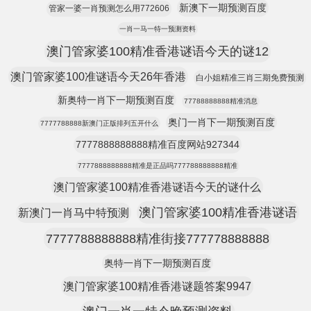
新澳下一期预测百度
管家一婆一肖预测怎么用772606
一肖一马一特一预测资料
澳门管家婆100精准香港谜语今天的谜12
澳门管家婆100准谜语今天26年香港
白小姐精准三肖三期免费预测
新奥特一肖下一期预测百度
77788888888精准消息
奥门一肖下一期预测百度
7777788888新澳门正版排列五开什么
7777888888888精准百度网站927344
7777888888888精准是正品吗777788888888精准
澳门管家婆100精准香港谜语今天的谜什么
澳门管家婆100精准香港谜语
新澳门一肖马中特预测
7777788888888精准街接777778888888
奥特一肖下一期预测百度
澳门管家婆100精准香港谜题答案9947