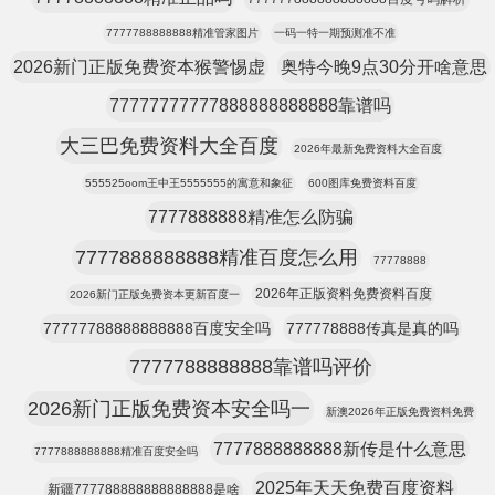
7777788888888精准管家图片
一码一特一期预测准不准
2026新门正版免费资本猴警惕虚
奥特今晚9点30分开啥意思
77777777777888888888888靠谱吗
大三巴免费资料大全百度
2026年最新免费资料大全百度
555525oom王中王5555555的寓意和象征
600图库免费资料百度
7777888888精准怎么防骗
7777888888888精准百度怎么用
77778888
2026年正版资料免费资料百度
2026新门正版免费资本更新百度一
77777788888888888百度安全吗
777778888传真是真的吗
7777788888888靠谱吗评价
2026新门正版免费资本安全吗一
新澳2026年正版免费资料免费
7777888888888新传是什么意思
7777888888888精准百度安全吗
2025年天天免费百度资料
新疆777788888888888888是啥