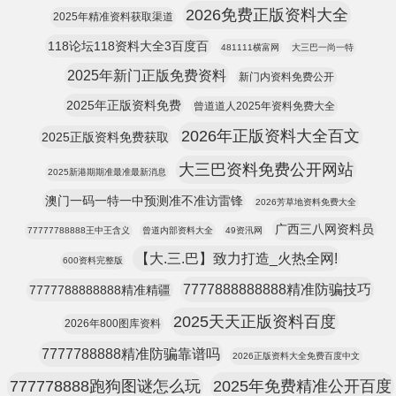
2026免费正版资料大全
2025年精准资料获取渠道
118论坛118资料大全3百度百
481111横富网
大三巴一尚一特
2025年新门正版免费资料
新门内资料免费公开
2025年正版资料免费
曾道道人2025年资料免费大全
2026年正版资料大全百文
2025正版资料免费获取
大三巴资料免费公开网站
2025新港期期准最准最新消息
澳门一码一特一中预测准不准访雷锋
2026芳草地资料免费大全
广西三八网资料员
77777788888王中王含义
曾道内部资料大全
49资汛网
【大.三.巴】致力打造_火热全网!
600资料完整版
7777888888888精准防骗技巧
7777788888888精准精疆
2025天天正版资料百度
2026年800图库资料
7777788888精准防骗靠谱吗
2026正版资料大全免费百度中文
777778888跑狗图谜怎么玩
2025年免费精准公开百度