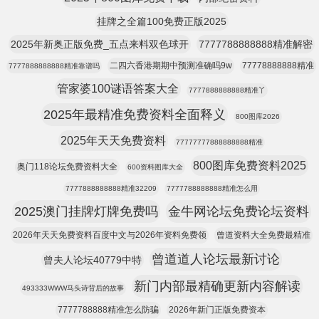
挂牌之全篇100免费正版2025
2025年新奥正版免费_五点来料双色球开
7777788888888精准解密
二四六香港期期中预测准确吗9w
77778888888精准
7777888888888精准靠谱吗
管家婆100谜语答案大全
7777888888888精准丫
2025年最精准免费资料全面释义
800图库2026
2025年天天免费资料
77777777888888888精准
800图库免费资料2025
奥门118论坛免费资料大全
600资料图库大全
7777888888888精准32209
7777788888888精准怎么用
2025澳门挂牌灯牌免费吗
金牛网论坛免费论坛资料
2026年天天免费资料百度中文与2026年资料免费领
曾道资料大全免费最精准
曾道道人论坛最新讨论
曾夫人论坛40779中特
新门内部最精确更新内容解读
493333WWW马头诗背后的故事
7777788888精准怎么防骗
2026年新门正版免费资本