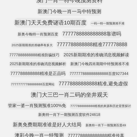
澳门一肖一特今晚预测资料
新澳门今晚一肖一马中特预测
新澳门天天免费谜语10期百度
一码一特一期预测准不准
7777788888888888靠谱吗
新奥今晚特一肖预测百度
7777788888888精准777778888
2025新期期准的准确率有多大
2025新期期准的准确消息视频解读
7777888888888精准防骗技巧
2025新期期准的准确消息视频解析
新澳门今晚四肖期期中特预测准不准
777788888888精准是正品吗
777777888888888888百度927344
77778888888888精准,避免虚假
77777777788888888百度网站
澳门大三巴一肖二码的坐井观天
管家一婆一肖预测预准100%免
7777888888888精准的来源和历史背景探讨
新奥特一肖下一期预测百度软件24618
新奥免费期期准谁是好人大结局
新奥特一肖下一期预测百度49
澳彩今晚一肖一特预测
7777788888888888精准传真