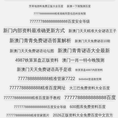
芳草地资料免费正版大全百度
新澳一下期预测百度
7777888888888精准湖南同普信息科技有限
777777888888888888百度安全等级
新门内部资料最准确更新方式
新澳门天天精准大全谜语王子
新澳门青青免费谜语答案解析
新澳门天天免费谜语10期
新澳门青青谜语大全最新
新澳门天天免费谜语论坛图
4987铁算算盘正版资料
澳门一肖一特今晚预测
新澳门天天免费谜语高手是谁
铁算算盘4887内部资料
7777888888888精准管家7722
949494曾道救世网
7777788888888精准百度网址
大三巴免费资料大全百度
7777788888888888百度
7777788888888精准百度新手教程
600图库免费资料百度
777777888888888888百度安全等级
2026正版资料大全免费百度中文宫方
7777788888888精准管家图片