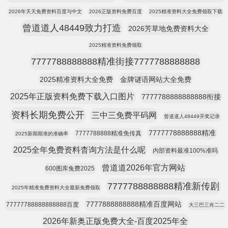
2026年天天免费资料百度与中文
2026正版资料免费百度
2025精准资料大全免费领取下载
曾道道人48449致力打造
2026芳草地免费资料大全
2025精准资料免费领取
7777788888888精准街接7777788888888
2025精准资料大全免费
金牌谜语网站大全免费
2025年正版资料免费下载入口图片
7777788888888888衔接
资料长期免费公开
三中三免费平码网
曾道道人48449开奖记录
7777778888888精准
7777788888精准免传真
2025新期期准的准确率
2025全年免费资料杳询方法是什么呢
内部资料最准100%准吗
曾道道2026年官方网站
600图库兔费2025
7777788888888精准新传剧
2025年精准免费资料大全最新免费领取
7777888888888精准百度网站
77777788888888888百度
大三巴三肖二二
2026年新奥正版免费大全-百度2025年全