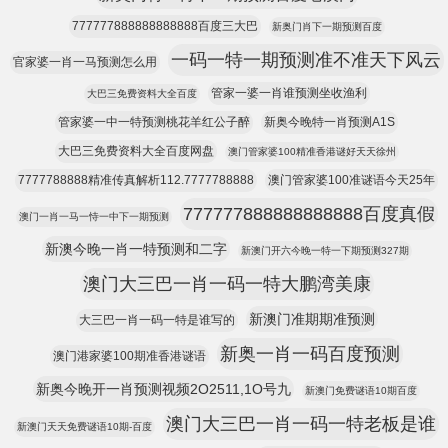
777777888888888888百度三大巴
新奥门肖下一期预测百度
一码一特一期预测准不准天下风云
官家婆一肖一马预测怎么用
管家一婆一肖谁预测坐收渔利
大巴三免费资料大全百度
管家婆一中一特预测桃花羊红公子醉
新奥今晚特一肖预测A1S
大巴三免费资料大全百度网盘
澳门管家婆100精准香港谜好天天徐州
7777788888精准传真解析112.7777788888
澳门管家婆100准谜语今天25年
777777888888888888百度真假
澳门一肖一马一恃一中下一期预测
新澳今晚一肖一特预测和二字
新澳门开六今晚一特一下期预测327期
澳门大三巴一肖一码一特大鹏湾美康
新澳门准期期准预测
大三巴一肖一码一特是谁写的
新奥一肖一码百度预测
澳门港家婆100期准香港谜语
新奥今晚开一肖预测视频2O2511,1O号九
新澳门免费谜语10期百度
澳门大三巴一肖一码一特老板是谁
新澳门天天免费谜语10期-百度