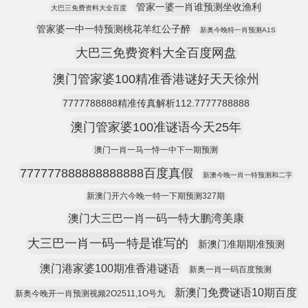
管家一婆一肖谁预测坐收渔利
大巴三免费资料大全百度
管家婆一中一特预测桃花羊红公子醉
新奥今晚特一肖预测A1S
大巴三免费资料大全百度网盘
澳门管家婆100精准香港谜好天天徐州
7777788888精准传真解析112.7777788888
澳门管家婆100准谜语今天25年
澳门一肖一马一恃一中下一期预测
777777888888888888百度真假
新澳今晚一肖一特预测和二字
新澳门开六今晚一特一下期预测327期
澳门大三巴一肖一码一特大鹏湾美康
大三巴一肖一码一特是谁写的
新澳门准期期准预测
澳门港家婆100期准香港谜语
新奥一肖一码百度预测
新澳门免费谜语10期百度
新奥今晚开一肖预测视频2O2511,1O号九