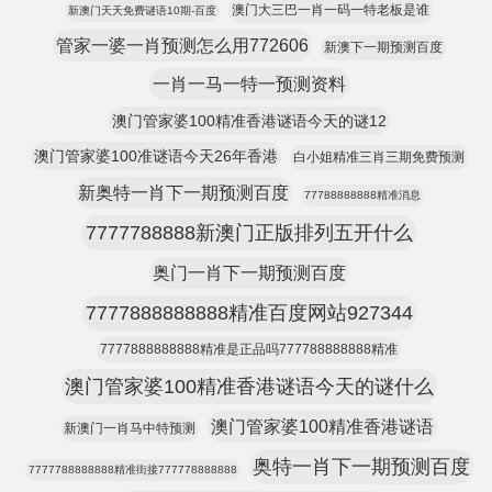
澳门大三巴一肖一码一特老板是谁
新澳门天天免费谜语10期-百度
管家一婆一肖预测怎么用772606
新澳下一期预测百度
一肖一马一特一预测资料
澳门管家婆100精准香港谜语今天的谜12
澳门管家婆100准谜语今天26年香港
白小姐精准三肖三期免费预测
新奥特一肖下一期预测百度
77788888888精准消息
7777788888新澳门正版排列五开什么
奥门一肖下一期预测百度
7777888888888精准百度网站927344
7777888888888精准是正品吗777788888888精准
澳门管家婆100精准香港谜语今天的谜什么
澳门管家婆100精准香港谜语
新澳门一肖马中特预测
奥特一肖下一期预测百度
7777788888888精准街接777778888888