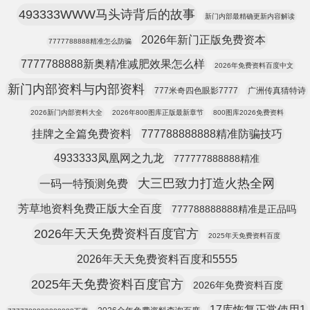
493333WWW马头诗背后的故事
新门内部最精确更新内容解读
2026年新门正版免费资本
7777788888精准怎么防骗
7777788888新奥精准减肥效果怎么样
2026年免费资料百度中文
新门内部资料与内部资料
777米奇四色眼影7777
广洲传真猜特诗
2026新门内部资料大全
2026年800图库正版最新章节
800图库2026免费资料
挂牌之全篇免费资料
777788888888精准防骗技巧
4933333凤凰网之九龙
777777888888精准
大三巴致力打造火热全网
一码一特预测免费
芳草地资料免费正版大全百度
777788888888精准是正品吗
2026年天天免费资料百度官方
2025年天免费资料百度
2026年天天免费资料百度和5555
2025年天免费资料百度官方
2026年免费资料百度
17库恢复正常使用1