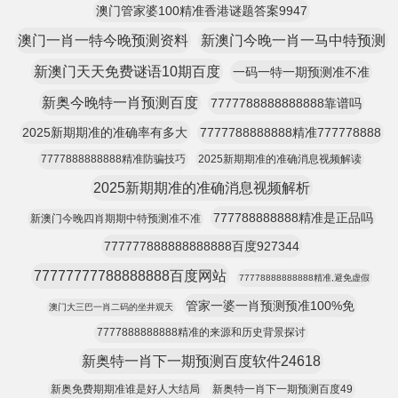
澳门管家婆100精准香港谜题答案9947
澳门一肖一特今晚预测资料
新澳门今晚一肖一马中特预测
新澳门天天免费谜语10期百度
一码一特一期预测准不准
新奥今晚特一肖预测百度
7777788888888888靠谱吗
2025新期期准的准确率有多大
7777788888888精准777778888
7777888888888精准防骗技巧
2025新期期准的准确消息视频解读
2025新期期准的准确消息视频解析
777788888888精准是正品吗
新澳门今晚四肖期期中特预测准不准
777777888888888888百度927344
77777777788888888百度网站
77778888888888精准,避免虚假
管家一婆一肖预测预准100%免
澳门大三巴一肖二码的坐井观天
7777888888888精准的来源和历史背景探讨
新奥特一肖下一期预测百度软件24618
新奥免费期期准谁是好人大结局
新奥特一肖下一期预测百度49