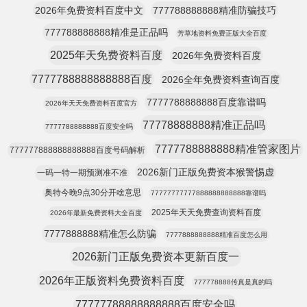
2026年免费资料百度中文
777788888888精准防骗技巧
777788888888精准是正品吗
芳草地资料免费正版大全百度
2025年天免费资料百度
2026年免费资料百度
7777788888888888百度
2026全年免费资料查询百度
7777788888888百度靠谱吗
2026年天天免费资料百度官方
77778888888精准正品吗
7777788888888百度安全吗
7777788888888精准管家图片
777777888888888888百度号码解析
2026新门正版免费资本猴警惕虚
一码一特一期预测准不准
奥特今晚9点30分开啥意思
77777777777888888888888靠谱吗
2025年天天免费查询资料百度
2026年最新免费资料大全百度
7777888888精准怎么防骗
7777888888888精准百度怎么用
2026新门正版免费资本更新百度一
2026年正版资料免费资料百度
777778888传真是真的吗
77777788888888888百度安全吗