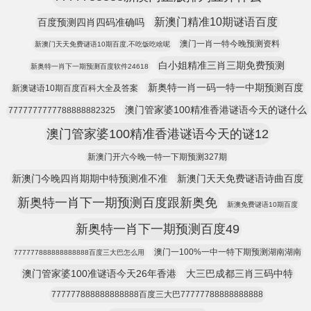
新澳门精准10期谜语百度
百度预测四肖四码准确吗
澳门一肖一特今晚预测资料
新澳门天天免费谜语10期百度,不吃饭吃啥呢
白小姐精准三肖三期免费预测
新奥特一肖下一期预测百度软件24618
新奥特一肖一码一特一中期预测百度
新澳谜语10期百度百科大全及答案
澳门管家婆100精准香港谜语今天的谜什么
7777777777788888882325
澳门管家婆100精准香港谜语今天的谜12
新澳门开六今晚一特一下期预测327期
新澳门今晚四肖期期中特预测准不准
新澳门天天免费谜语诗曲百度
新奥特一肖下一期预测百度跟新奥免
新澳免费谜语10期百度
新奥特一肖下一期预测百度49
澳门一100%一中一特下期预测湖南湖南
777777888888888888百度三大巴怎么用
澳门管家婆100准谜语今天26年香港
大三巴成都三肖三码中特
777777888888888888百度三大巴77777788888888888