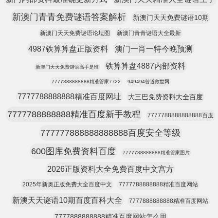
新澳门青青免费谜语答案解析
新澳门天天免费谜语10期
新澳门天天免费谜语论坛图
新澳门青青谜语大全最新
4987铁算算盘正版资料
澳门一肖一特今晚预测
铁算算盘4887内部资料
新澳门天天免费谜语高手是谁
7777888888888精准管家7722
949494曾道救世网
7777788888888精准百度网址
大三巴免费资料大全百度
7777788888888精准百度新手教程
7777788888888888百度
777777888888888888百度安全等级
600图库免费资料百度
7777788888888精准管家图片
2026正版资料大全免费百度中文宫方
2025年新奥正版免费大全百度中文
7777788888888精准百度网站
新澳天天谜语10期百度百科大全
7777888888888精准百度网站
7777888888888精准百度网站怎么用