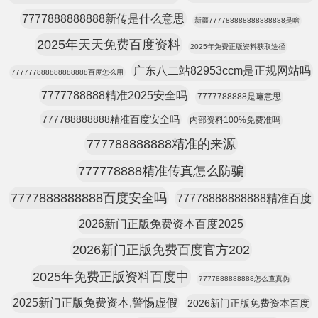
7777888888888新传是什么意思
新疆777788888888888888是啥
2025年天天免费百度资料
2025年免费正版资料获取途径
广东八二站82953ccm是正规网站吗
777777888888888888百度怎么用
7777788888精准2025安全吗
7777788888是嘛意思
777788888888精准百度安全吗
内部资料100%免费准吗
777788888888精准的来源
777778888精准传真怎么防骗
7777888888888百度安全吗
77778888888888精准百度
2026新门正版免费资本百度2025
2026新门正版免费百度官方202
2025年免费正版资料百度中
7777888888888怎么查真伪
2025新门正版免费资本,警惕虚假
2026新门正版免费资本百度