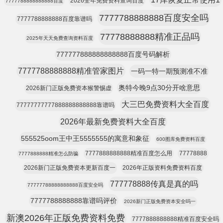
2026全年免费资料查询百度
7777788888888888百度
7777788888888百度安全吗
7777788888888百度靠谱吗
77778888888精准正品吗
2025年天天免费查询资料百度
777777888888888888百度号码解析
7777788888888精准管家图片
一码一特一期预测准不准
奥特今晚9点30分开啥意思
2026新门正版免费资本猴警惕虚
大三巴免费资料大全百度
77777777777888888888888靠谱吗
2026年最新免费资料大全百度
555525oom王中王5555555的寓意和象征
600图库免费资料百度
7777888888888精准百度怎么用
77778888
7777888888精准怎么防骗
2026新门正版免费资本更新百度一
2026年正版资料免费资料百度
777778888传真是真的吗
77777788888888888百度安全吗
7777788888888靠谱吗评价
2026新门正版免费资本安全吗一
新澳2026年正版免费资料免费
7777888888888精准百度安全吗