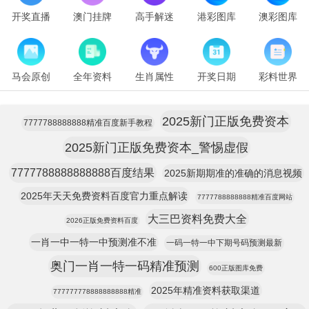
开奖直播
澳门挂牌
高手解迷
港彩图库
澳彩图库
马会原创
全年资料
生肖属性
开奖日期
彩料世界
2025新门正版免费资本
7777788888888精准百度新手教程
2025新门正版免费资本_警惕虚假
7777788888888888百度结果
2025新期期准的准确的消息视频
2025年天天免费资料百度官力重点解读
7777788888888精准百度网站
大三巴资料免费大全
2026正版免费资料百度
一肖一中一特一中预测准不准
一码一特一中下期号码预测最新
奥门一肖一特一码精准预测
600正版图库免费
2025年精准资料获取渠道
777777778888888888精准