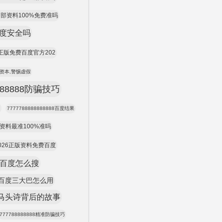
部资料100%免费准吗
8百度安全吗
门正版免费百度官方202
费资本,警惕虚假
8888888防骗技巧
7777788888888888百度结果
资料最准100%准吗
026正版资料免费百度
888百度怎么搜
888百度三大巴怎么用
WW马头诗背后的故事
777788888888精准防骗技巧