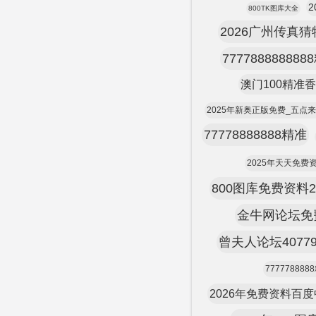
800TK图库大全
2026广州传真猜
7777888888
澳门100精准
2025年新奥正版免费_五点
77778888888精准
2025年天天免费
800图库免费资料2
金牛网论坛免
曾夫人论坛4077
77777888
2026年免费资料百