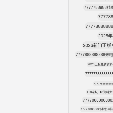
7777788888
7777
777788888
202
2026新门正
7777888888888
2026正版免费资
777777888888
7777788888
118论坛118资料
7777888888
7777788888精准怎么