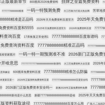
图库正版最新章节
挂牌之全篇免费资料
800图库2026免费资料
7
一码一特预测免费
芳草地
777777888888精准
大三巴致力打造火热全网
2025年天免
8888888精准是正品吗
2026年天天免费资料百度官方
天免费资料百度和5555
77777
2025年天免费资料百度官方
2026年免费资料百度
资料查询百度
7777788888888百度靠谱吗
17库恢复正常使用1
7
天天免费查询资料百度
77778888888精准正品吗
7777778888
一码一特一期预测准不准
2026新门正版免
88精准管家图片
分开啥意思
2026
77777777777888888888888靠谱吗
大三巴免费资料大全百度
7777888888精准怎么防骗
600图库免费资料百度
的寓意和象征
77778888
77777
资本更新百度一
2026年正版资料免费资料百度
77777788888888888百度安全吗
77778
价
2026新门正版免费资本安全吗一
新澳2026年正版免费资料免费
2025年天天免费
888888888新传是什么意思
新疆777788888888888888是啥
费正版资料获取途径
777777888888888888百度怎么用
广东八二站82