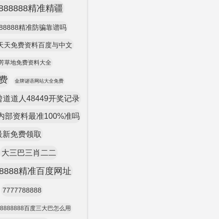
8888888精准精疆
788888精准防骗靠谱吗
年天天免费资料百度与中文
6芳草地免费资料大全
免费
金牌谜语网站大全免费
曾道道人48449开奖记录
内部资料最准100%准吗
最新免费领取
大三巴三肖二二
888888精准百度网址
7777788888
888888888百度三大巴怎么用