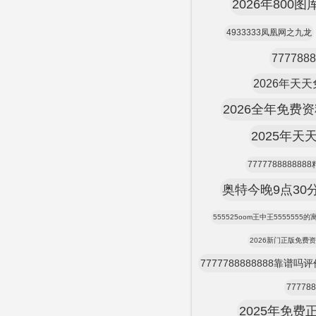
2026年800
4933333凤凰网之九龙
77778
2026年天
2026全年免费
2025年
77777888888
奥特今晚9点30
555525oom王中王5555555
2026新门正版免费
7777788888888靠谱吗评
7777
2025年免