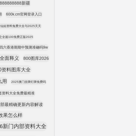
7888888888新疆
用
600k.cm官网登录入口
仙姑资料兔费大全与2025天天
之全篇100免费正版2025
四六香港期期中预测准确吗9w
料全面释义
800图库2026
00资料图库大全
怎么用
2025澳门挂牌灯牌免费吗
道资料大全免费最精准
内部最精确更新内容解读
肥效果怎么样
26新门内部资料大全