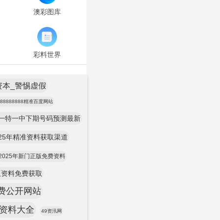
澳彩图库
彩料世界
资本_警惕虚假
788888888精准百度网站
一特一中下期号码预测最新
025年精准资料获取渠道
2025年新门正版免费资料
正版资料免费获取
费公开网站
资料大全
49资汛网