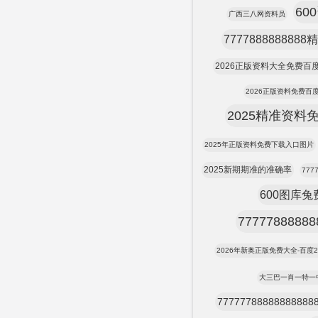
60
广西三八网资料员
77778888888
2026正版资料大全免费百
2026正版资料免费百
2025精准资料
2025年正版资料免费下载入口图片
2025新期期准的准确率
777
600图库兔费
777778888
2026年新奥正版免费大全-百度2
大三巴一肖一特一
777777888888888