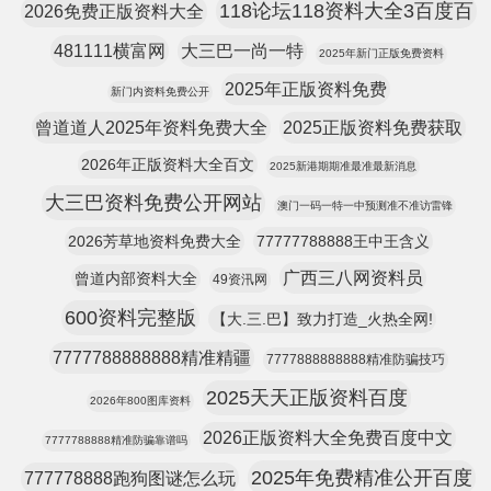
118论坛118资料大全3百度百
2026免费正版资料大全
481111横富网
大三巴一尚一特
2025年新门正版免费资料
2025年正版资料免费
新门内资料免费公开
曾道道人2025年资料免费大全
2025正版资料免费获取
2026年正版资料大全百文
2025新港期期准最准最新消息
大三巴资料免费公开网站
澳门一码一特一中预测准不准访雷锋
2026芳草地资料免费大全
77777788888王中王含义
广西三八网资料员
曾道内部资料大全
49资汛网
600资料完整版
【大.三.巴】致力打造_火热全网!
7777788888888精准精疆
7777888888888精准防骗技巧
2025天天正版资料百度
2026年800图库资料
2026正版资料大全免费百度中文
7777788888精准防骗靠谱吗
2025年免费精准公开百度
777778888跑狗图谜怎么玩