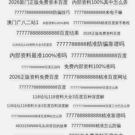
2026新门正版免费资本百度
内部资料100%真中怎么弄
7777788888888888防骗技巧
7777888888888来电干嘛
澳门广八二站1
7777788888888精准百度新手教程
内部资料100%准吗
7777788888888888百度结果
2026正版免费资料百度
7777788888精准防骗靠谱吗
118论坛118资料大全3百度百
内部资料最准100%准吗
77777788888888888百度
免费内部资料100%准吗
7777788888888百度正品吗
2026正版资料免费百度
7777788888888精准百度网址
7777778888888888百度
777777888888888888百度怎么搜
118论坛118资料大全3百度百种深度解
118论坛118资料大全3百度百料深度解
777777888888888888百度三大巴怎么用
7777888888888精准靠谱吗
7777888888888精准百度网站怎么用
7777788888精准怎么防骗
493333WWW马头诗背后的故事