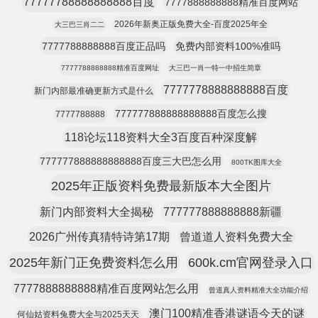
77777788888888888百度
7777888888888精准百度网站
2026年新奥正版免费大全-百度2025年全
大三巴三肖二二
7777788888888百度正品吗
免费内部资料100%准吗
7777788888888精准百度网址
大三巴一肖一特一中招生简章
7777778888888888百度
新门内部最准确更新方式是什么
777777888888888888百度怎么搜
7777788888
118论坛118资料大全3百度百种深度解
777777888888888888百度三大巴怎么用
800TK图库大全
2025年正版资料免费最新版本大全图片
新门内部资料大全揭秘
777777888888888新疆
2026广州传真猜特诗第17期
曾道道人资料免费大全
2025年新门正免费资料怎么用
600k.cm官网登录入口
7777888888888精准百度网站怎么用
曾道真人资料精准大全功能介绍
澳门100精准香港谜语今天的谜
何仙姑资料兔费大全与2025天天