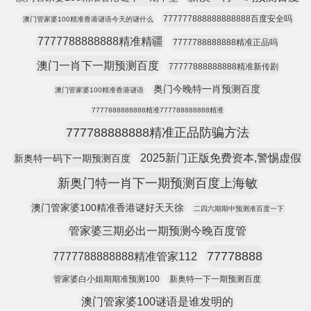
777777888888888888百度安全吗
澳门管家婆100精准香港谜语今天的谜什么
7777788888888精准精疆
7777788888888精准正品吗
澳门一肖下一期预测百度
77777888888888精准新传剧
奥门今晚特一肖预测百度
澳门管家婆100精准香港谜语
7777888888888精准777788888888精准
777788888888精准正品防骗方法
2025新门正版免费资本,警惕虚假
新奥特一码下一期预测百度
新奥门特一肖下一期预测百度上海敏
澳门管家婆100精准香港谜好天天徐
二四六期期中预测准百度一下
管家婆三期必出一期预测今晚百度管
77778888
7777788888888精准管家112
管家婆白小姐期期准预测100
新奥特一下一期预测百度
澳门管家婆100谜语是谁发明的