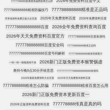
2026年免费资料百度中文
7777788888新奥精准减肥效果怎么样
777788888888精准是正品吗
777788888888精准防骗技巧
2025年天免费资料百度
2026年免费资料百度
芳草地资料免费正版大全百度
2026全年免费资料查询百度
7777788888888888百度
2026年天天免费资料百度官方
7777788888888百度靠谱吗
7777788888888百度安全吗
77778888888精准正品吗
777777888888888888百度号码解析
7777788888888精准管家图片
2026新门正版免费资本猴警惕虚
一码一特一期预测准不准
奥特今晚9点30分开啥意思
77777777777888888888888靠谱吗
2026年最新免费资料大全百度
2025年天天免费查询资料百度
7777888888精准怎么防骗
7777888888888精准百度怎么用
2026新门正版免费资本更新百度一
777778888传真是真的吗
2026年正版资料免费资料百度