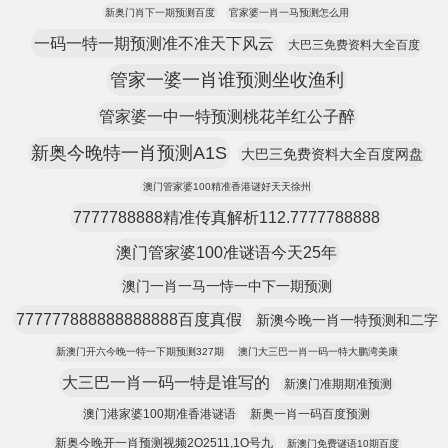
新奥门肖下一期预测百度
官家婆一肖一马预测怎么用
一码一特一期预测准不准天下风云
大巴三免费资料大全百度
管家一婆一肖谁预测坐收渔利
管家婆一中一特预测桃花羊红公子醉
新奥今晚特一肖预测A1S
大巴三免费资料大全百度网盘
澳门管家婆100精准香港谜好天天徐州
7777788888精准传真解析112.7777788888
澳门管家婆100准谜语今天25年
澳门一肖一马一恃一中下一期预测
777777888888888888百度真假
新澳今晚一肖一特预测和二字
新澳门开六今晚一特一下期预测327期
澳门大三巴一肖一码一特大鹏湾美康
大三巴一肖一码一特是谁写的
新澳门准期期准预测
澳门港家婆100期准香港谜语
新奥一肖一码百度预测
新奥今晚开一肖预测视频2O2511,1O号九
新澳门免费谜语10期百度