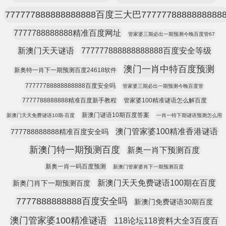
777777888888888888百度三大巴7777778888888888
7777788888888精准百度网址
管家婆三期必出一期预测今晚百度管67
新澳门天天谜语
777777888888888888百度安全等级
澳门一肖中特百度预测
新奥特一肖下一期预测百度24618软件
77777788888888888百度安全吗
管家婆三期必出一期预测今晚百度管
7777788888888精准百度新手教程
管家婆100精准谜语怎么解百度
新澳门谜语10期百度答案
新澳门天天免费谜语10期-百度
一肖一特下期谜语预测怎么用
澳门管家婆100精准香港谜语
777788888888精准百度安全吗
新澳门特一期预测百度
新奥一肖下预测百度
新奥一肖一码百度预测
新澳门管家婆肖下一期预测百度
新澳门天天免费谜语100期在百度
新奥门肖下一期预测百度
7777888888888百度安全吗
新澳门免费谜语30期百度
澳门管家婆100精准谜语
118论坛118资料大全3百度百