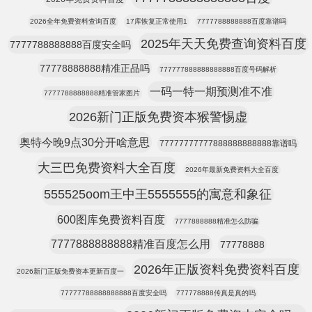
2026全年免费资料查询百度
17库恢复正常使用1
7777788888888百度靠谱吗
2025年天天免费查询资料百度
7777788888888百度安全吗
77778888888精准正品吗
777777888888888888百度号码解析
一码一特一期预测准不准
7777788888888精准管家图片
2026新门正版免费资本猴警惕虚
奥特今晚9点30分开啥意思
77777777777888888888888靠谱吗
大三巴免费资料大全百度
2026年最新免费资料大全百度
555525oom王中王5555555的寓意和象征
600图库免费资料百度
7777888888精准怎么防骗
7777888888888精准百度怎么用
77778888
2026年正版资料免费资料百度
2026新门正版免费资本更新百度一
77777788888888888百度安全吗
777778888传真是真的吗