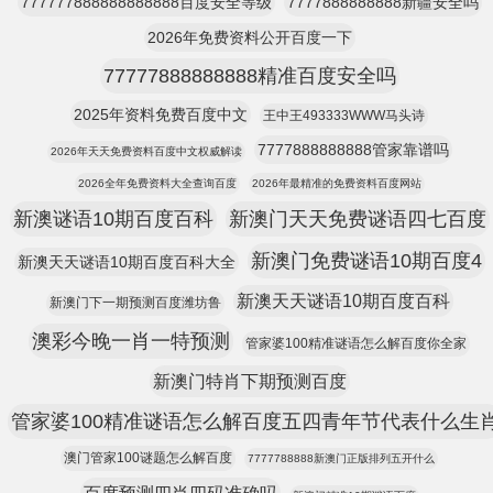
777777888888888888百度安全等级
7777888888888新疆安全吗
2026年免费资料公开百度一下
77777888888888精准百度安全吗
2025年资料免费百度中文
王中王493333WWW马头诗
7777888888888管家靠谱吗
2026年天天免费资料百度中文权威解读
2026全年免费资料大全查询百度
2026年最精准的免费资料百度网站
新澳谜语10期百度百科
新澳门天天免费谜语四七百度
新澳门免费谜语10期百度4
新澳天天谜语10期百度百科大全
新澳天天谜语10期百度百科
新澳门下一期预测百度潍坊鲁
澳彩今晚一肖一特预测
管家婆100精准谜语怎么解百度你全家
新澳门特肖下期预测百度
管家婆100精准谜语怎么解百度五四青年节代表什么生
澳门管家100谜题怎么解百度
7777788888新澳门正版排列五开什么