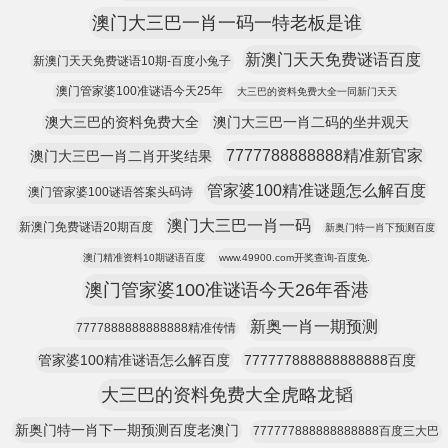
澳门大三巴一肖一码一特老板是谁
新澳门天天免费谜语百度
新澳门天天免费谜语10期-百度小兔子
澳门管家婆100准谜语今天25年
大三巴的资料免费大全一同新门天天
澳大三巴的资料免费大全
澳门大三巴一肖二码的坐井观天
7777788888888精准新官家
澳门大三巴一肖二肖开奖结果
管家婆100精准谜题怎么解百度
澳门管家婆100谜语答案头码诗
澳门大三巴一肖一码
新澳门免费谜语20期百度
新奥门特一肖下预测百度
澳门精准资料10期谜语百度
www.49900.com开奖查询-百度免.
澳门管家婆100准谜语今天26年香港
新奥一肖一期预测
7777888888888888精准传情
管家婆100精准谜语怎么解百度
777777888888888888百度
大三巴的资料免费大全虎略龙韬
新奥门特一肖下一期预测百度老澳门
777777888888888888百度三大巴