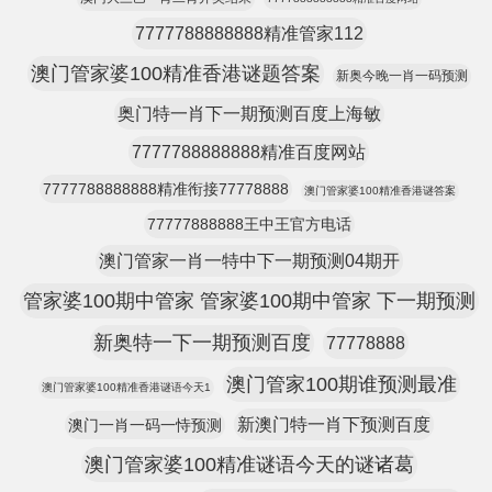
7777788888888精准管家112
澳门管家婆100精准香港谜题答案
新奥今晚一肖一码预测
奥门特一肖下一期预测百度上海敏
7777788888888精准百度网站
7777788888888精准衔接77778888
澳门管家婆100精准香港谜答案
77777888888王中王官方电话
澳门管家一肖一特中下一期预测04期开
管家婆100期中管家 管家婆100期中管家 下一期预测
新奥特一下一期预测百度
77778888
澳门管家100期谁预测最准
澳门管家婆100精准香港谜语今天1
新澳门特一肖下预测百度
澳门一肖一码一恃预测
澳门管家婆100精准谜语今天的谜诸葛