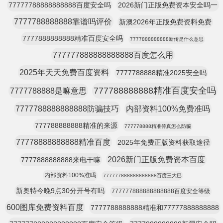
77777788888888888百度安全吗
2026新门正版免费资本安全吗一
7777788888888靠谱吗评价
新澳2026年正版免费资料免费
7777888888888精准百度安全吗
7777888888888新传是什么意思
777777888888888888百度怎么用
2025年天天免费百度资料
7777788888精准2025安全吗
777788888888精准百度安全吗
7777788888是嘛意思
7777788888888888防骗技巧
内部资料100%免费准吗
777788888888精准的来源
777778888精准传真怎么防骗
77778888888888精准百度
2025年免费正版资料获取途径
2026新门正版免费资本百度
7777888888888来电干嘛
内部资料100%准吗
777777888888888888百度三大巴
新奥特今晚9点30分开号有吗
777777888888888888百度安全等级
600图库免费资料百度
7777788888888精准和77777888888888