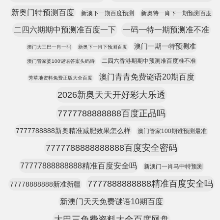
新奥门特预测百度
新澳下一期百度预测
新奥特一肖下一期预测百度
二四六期期中预测准百度一下
一码一特一期预测准不准
澳门一期一特预测准
澳门大三巴一肖一码
新奥下一肖下预测百度
二四六香港期期中预测准百度准不准
澳门管家婆100谜语答案头码诗
澳门青青免费谜语20期百度
芳草地资料免费正版大全百度
2026新奥天天开好彩大乐透
7777788888888百度正品吗
7777788888新奥精准减肥效果怎么样
澳门管家100期谁预测最准
7777788888888888百度安全密码
77777888888888精准百度安全吗
新澳门一肖马中特预测
7777888888888精准百度安全吗
77778888888新准新疆
新澳门天天免费谜语10期百度
大巴三免费资料大全百度网盘