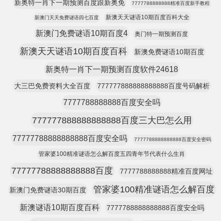
新奥特一肖下一期预测百度跟新奥免
7777788888888精准百度新手教程
新澳天天谜语10期百度百科大全
新澳门天天免费谜语四七百度
新澳门免费谜语10期百度4
奥门特一期预测百度
新澳天天谜语10期百度百科
新澳免费谜语10期百度
新奥特一肖下一期预测百度软件24618
大三巴免费资料大全百度
777777888888888888百度号码解析
7777788888888百度安全吗
777777888888888888百度三大巴怎么用
77777788888888888百度安全吗
7777788888888888百度安全密码
管家婆100精准谜语怎么解百度五四青年节代表什么生肖
77777788888888888百度
7777788888888精准百度网址
管家婆100精准谜语怎么解百度
新澳门免费谜语30期百度
新澳谜语10期百度百科
7777788888888888百度安全吗