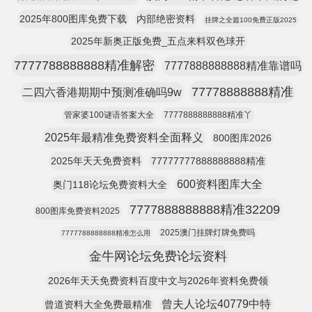
2025年800图库免费下载
内部绝密资料
挂牌之全篇100免费正版2025
2025年新奥正版免费_五点来料双色球开
7777788888888精准解密
7777888888888精准靠谱吗
77778888888精准
二四六香港期期中预测准确吗9w
管家婆100谜语答案大全
7777888888888精准丫
2025年最精准免费资料全面释义
800图库2026
2025年天天免费资料
77777777888888888精准
600资料图库大全
奥门118论坛免费资料大全
7777888888888精准32209
800图库免费资料2025
2025澳门挂牌灯牌免费吗
7777788888888精准怎么用
金牛网论坛免费论坛资料
2026年天天免费资料百度中文与2026年资料免费领
曾夫人论坛40779中特
曾道资料大全免费最精准