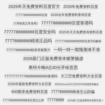
2025年天免费资料百度官方
2026年免费资料百度
2026全年免费资料查询百度
7777788888888888百度
7777788888888百度靠谱吗
17库恢复正常使用1
7777788888888百度安全吗
2025年天天免费查询资料百度
77778888888精准正品吗
777777888888888888百度号码解析
一码一特一期预测准不准
7777788888888精准管家图片
2026新门正版免费资本猴警惕虚
奥特今晚9点30分开啥意思
大三巴免费资料大全百度
77777777777888888888888靠谱吗
2026年最新免费资料大全百度
555525oom王中王5555555的寓意和象征
600图库免费资料百度
7777888888精准怎么防骗
77778888
7777888888888精准百度怎么用
2026新门正版免费资本更新百度一