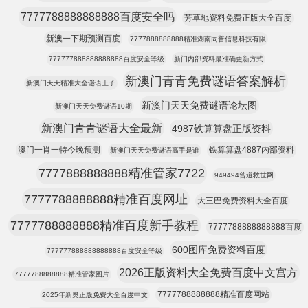
7777788888888888百度安全吗
芳草地资料免费正版大全百度
新澳一下期预测百度
7777888888888精准湖南同普信息科技有限
777777888888888888百度安全等级
新门内部资料最准确更新方式
新澳门青青免费谜语答案解析
新澳门天天精准大全谜语王子
新澳门天天免费谜语论坛图
新澳门天天免费谜语10期
新澳门青青谜语大全最新
4987铁算算盘正版资料
澳门一肖一特今晚预测
铁算算盘4887内部资料
新澳门天天免费谜语高手是谁
7777888888888精准管家7722
949494曾道救世网
7777788888888精准百度网址
大三巴免费资料大全百度
7777788888888精准百度新手教程
7777788888888888百度
600图库免费资料百度
777777888888888888百度安全等级
2026正版资料大全免费百度中文宫方
7777788888888精准管家图片
7777788888888精准百度网站
2025年新奥正版免费大全百度中文