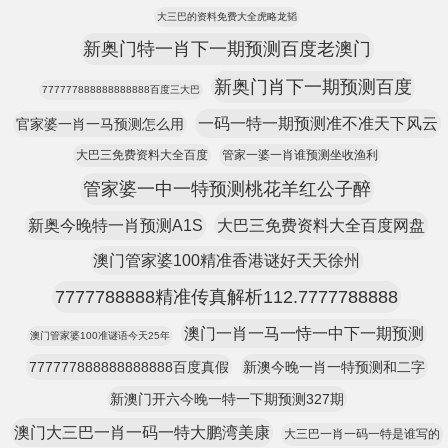
大三巴的资料免费大全虎略龙韬
新奥门特一肖下一期预测百度老澳门
新奥门肖下一期预测百度
777777888888888888百度三大巴
一码一特一期预测准不准天下风云
官家婆一肖一马预测怎么用
大巴三免费资料大全百度
管家一婆一肖谁预测坐收渔利
管家婆一中一特预测桃花羊红公子醉
新奥今晚特一肖预测A1S
大巴三免费资料大全百度网盘
澳门管家婆100精准香港谜好天天徐州
7777788888精准传真解析112.7777788888
澳门一肖一马一恃一中下一期预测
澳门管家婆100准谜语今天25年
777777888888888888百度真假
新澳今晚一肖一特预测和二字
新澳门开六今晚一特一下期预测327期
澳门大三巴一肖一码一特大鹏湾美康
大三巴一肖一码一特是谁写的