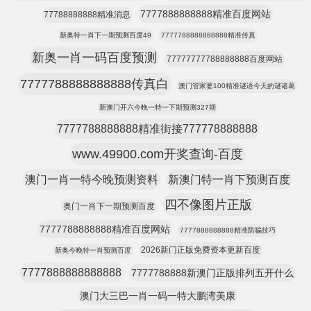
7777888888888精准百度网站
77788888888精准消息
新奥特一肖下一期预测百度49
7777788888888888精准传真
新奥一肖一码百度预测
77777777788888888百度网站
7777788888888888传真白
澳门管家婆100精准谜语今天的谜诸葛
新澳门开六今晚一特一下期预测327期
7777788888888精准街接777778888888
www.49900.com开奖查询-百度
澳门一肖一特今晚预测资料
新澳门特一肖下预测百度
四不像图片正版
奥门一肖下一期预测百度
7777788888888精准百度网站
7777888888888精准防骗技巧
2026新门正版免费资本更新百度
新奥今晚特一肖预测百度
7777888888888888
7777788888新澳门正版排列五开什么
澳门大三巴一肖一码一特大鹏湾美康