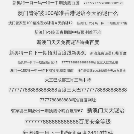
新奥特一肖一码一特一中期预测百度
7777777777788888882325
澳门管家婆100精准香港谜语今天的谜什么
澳门管家婆100精准香港谜语今天的谜12
新澳门开六今晚一特一下期预测327期
新澳门今晚四肖期期中特预测准不准
新澳门天天免费谜语诗曲百度
新奥特一肖下一期预测百度跟新奥免
新澳免费谜语10期百度
新奥特一肖下一期预测百度49
777777888888888888百度三大巴怎么用
澳门一100%一中一特下期预测湖南湖南
澳门管家婆100准谜语今天26年香港
大三巴成都三肖三码中特
777777888888888888百度三大巴77777788888888888
7777788888888精准百度网址
新澳门天天谜语
管家婆三期必出一期预测今晚百度管67
777777888888888888百度安全等级
新奥特一肖下一期预测百度24618软件