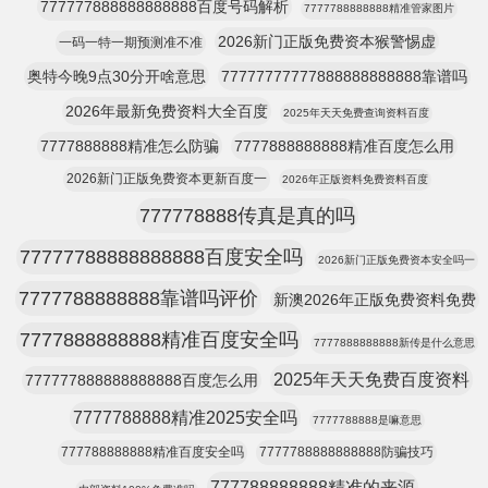
777777888888888888百度号码解析
7777788888888精准管家图片
2026新门正版免费资本猴警惕虚
一码一特一期预测准不准
奥特今晚9点30分开啥意思
77777777777888888888888靠谱吗
2026年最新免费资料大全百度
2025年天天免费查询资料百度
7777888888精准怎么防骗
7777888888888精准百度怎么用
2026新门正版免费资本更新百度一
2026年正版资料免费资料百度
777778888传真是真的吗
77777788888888888百度安全吗
2026新门正版免费资本安全吗一
7777788888888靠谱吗评价
新澳2026年正版免费资料免费
7777888888888精准百度安全吗
7777888888888新传是什么意思
2025年天天免费百度资料
777777888888888888百度怎么用
7777788888精准2025安全吗
7777788888是嘛意思
777788888888精准百度安全吗
7777788888888888防骗技巧
777788888888精准的来源