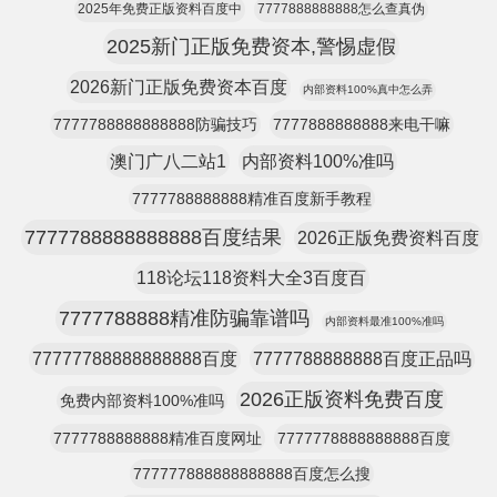
2025年免费正版资料百度中
7777888888888怎么查真伪
2025新门正版免费资本,警惕虚假
2026新门正版免费资本百度
内部资料100%真中怎么弄
7777788888888888防骗技巧
7777888888888来电干嘛
澳门广八二站1
内部资料100%准吗
7777788888888精准百度新手教程
7777788888888888百度结果
2026正版免费资料百度
118论坛118资料大全3百度百
7777788888精准防骗靠谱吗
内部资料最准100%准吗
77777788888888888百度
7777788888888百度正品吗
2026正版资料免费百度
免费内部资料100%准吗
7777788888888精准百度网址
7777778888888888百度
777777888888888888百度怎么搜