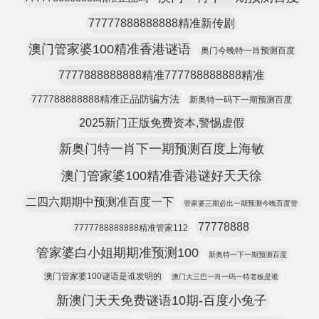
77777888888888精准新传剧
澳门管家婆100精准香港谜语
奥门今晚特一肖预测百度
7777888888888精准777788888888精准
777788888888精准正品防骗方法
新奥特一码下一期预测百度
2025新门正版免费资本,警惕虚假
新奥门特一肖下一期预测百度上海敏
澳门管家婆100精准香港谜好天天徐
二四六期期中预测准百度一下
管家婆三期必出一期预测今晚百度管
77778888
7777788888888精准管家112
管家婆白小姐期期准预测100
新奥特一下一期预测百度
澳门管家婆100谜语是谁发明的
澳门大三巴一肖一码一特老板是谁
新澳门天天免费谜语10期-百度小兔子