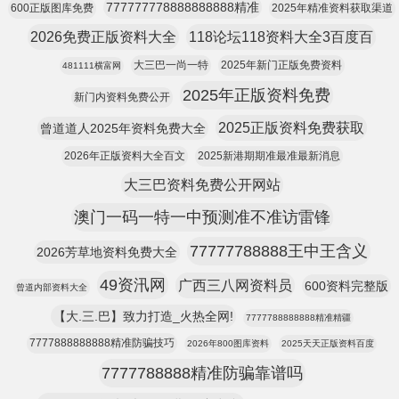
777777778888888888精准
600正版图库免费
2025年精准资料获取渠道
2026免费正版资料大全
118论坛118资料大全3百度百
大三巴一尚一特
2025年新门正版免费资料
481111横富网
2025年正版资料免费
新门内资料免费公开
2025正版资料免费获取
曾道道人2025年资料免费大全
2026年正版资料大全百文
2025新港期期准最准最新消息
大三巴资料免费公开网站
澳门一码一特一中预测准不准访雷锋
77777788888王中王含义
2026芳草地资料免费大全
49资汛网
广西三八网资料员
600资料完整版
曾道内部资料大全
【大.三.巴】致力打造_火热全网!
7777788888888精准精疆
7777888888888精准防骗技巧
2026年800图库资料
2025天天正版资料百度
7777788888精准防骗靠谱吗