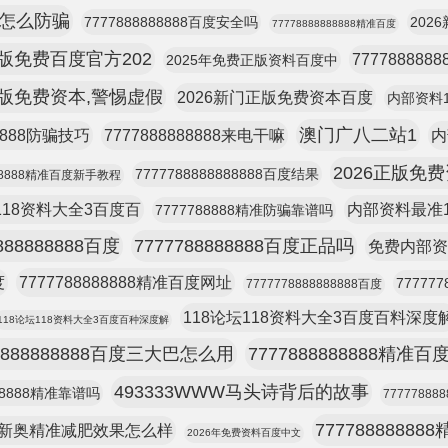
传真怎么防骗
7777888888888百度安全吗
202
77778888888888精准百度
正版免费百度官方202
77778888
2025年免费正版资料百度中
正版免费资本,警惕虚假
2026新门正版免费资本百度
内部资料
澳门广八二站1
88888防骗技巧
7777888888888来电干嘛
内
2026正版免
7777788888888888百度结果
888888精准百度新手教程
118资料大全3百度百
内部资料最准1
7777788888精准防骗靠谱吗
8888888888百度
7777788888888百度正品吗
免费内部资
度
7777788888888精准百度网址
77777
7777778888888888百度
118论坛118资料大全3百度百料深度
118论坛118资料大全3百度百种深度解
88888888888百度三大巴怎么用
7777888888888精准
493333WWW马头诗背后的故事
888888精准靠谱吗
7777788
7777888888
888新奥精准减肥效果怎么样
2026年免费资料百度中文