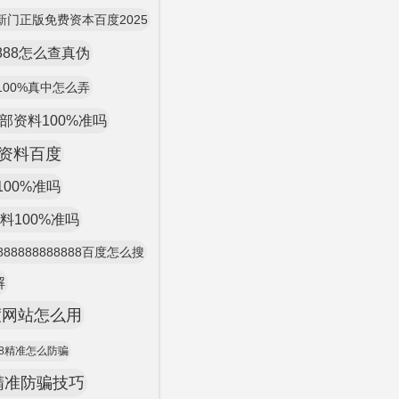
6新门正版免费资本百度2025
88888怎么查真伪
100%真中怎么弄
部资料100%准吗
费资料百度
00%准吗
料100%准吗
7888888888888百度怎么搜
解
百度网站怎么用
888精准怎么防骗
88精准防骗技巧