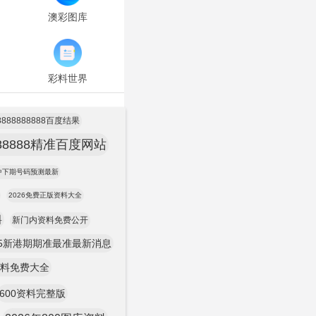
澳彩图库
彩料世界
88888888888百度结果
8888888精准百度网站
中下期号码预测最新
2026免费正版资料大全
料
新门内资料免费公开
25新港期期准最准最新消息
资料免费大全
600资料完整版