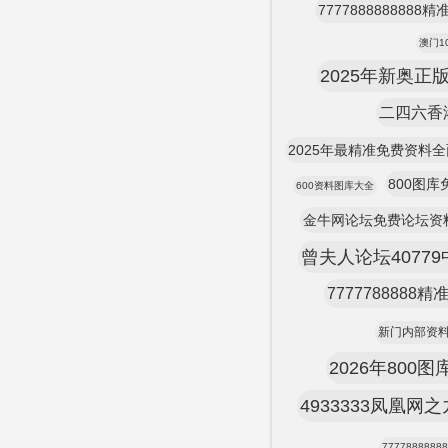
777788888888
澳门1
2025年新奥正
二四六香
2025年最精准免费资料
800图库
600资料图库大全
金牛网论坛免费论坛资
曾夫人论坛40779
7777788888
新门内部资
2026年800
4933333凤凰网
777788888