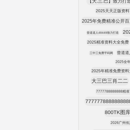
【大.三.巴】致力打
2025天天正版资
2025年免费精准公开
2
曾道道人48449致力打造
2025精准资料大全免费
曾道道
三中三免费平码网
2025
2025年精准免费资
大三巴三肖二二
7777788888888
7777778888888
800TK图
2026广州