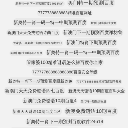
奥门特一期预测百度
新奥特一肖下一期预测百度24618软件
7777788888888精准百度网址
新奥特一肖一码一特一中期预测百度
新澳门准期期准预测
新澳门下一期预测百度潍坊鲁
新澳门天天免费谜语诗曲百度
新澳门特肖下期预测百度
管家婆三期必出一期预测今晚百度管67
新奥特一肖一码一特一中期预测百度
新澳门精准10期谜语百度
管家婆100精准谜语怎么解百度你全家
777777888888888888百度安全等级
新奥特一肖下一期预测百度跟新奥免
7777788888888精准百度新手教程
新澳门天天免费谜语四七百度
新澳天天谜语10期百度百科大全
新澳门免费谜语10期百度4
奥门特一期预测百度
新澳免费谜语10期百度
新澳天天谜语10期百度百科
新奥特一肖下一期预测百度软件24618