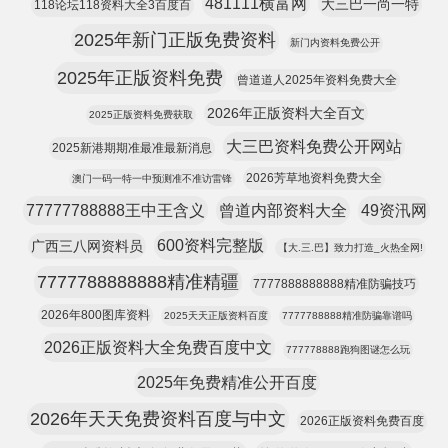
481111横富网
大三巴一尚一特
118论坛118资料大全3百度百
2025年新门正版免费资料
新门内资料免费公开
2025年正版资料免费
曾道道人2025年资料免费大全
2026年正版资料大全百文
2025正版资料免费获取
大三巴资料免费公开网站
2025新港期期准最准最新消息
2026芳草地资料免费大全
澳门一码一特一中预测准不准访雷锋
77777788888王中王含义
曾道内部资料大全
49资汛网
600资料完整版
广西三八网资料员
【大.三.巴】致力打造_火热全网!
7777788888888精准精疆
7777888888888精准防骗技巧
2026年800图库资料
2025天天正版资料百度
7777788888精准防骗靠谱吗
2026正版资料大全免费百度中文
777778888跑狗图谜怎么玩
2025年免费精准公开百度
2026年天天免费资料百度与中文
2026正版资料免费百度