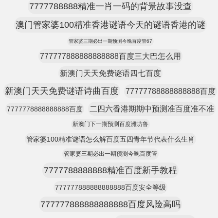
7777788888精准一肖一码的背景故事没查
澳门管家婆100精准香港谜语今天的谜语香港的谜
管家婆三期必出一期预测今晚百度管67
777777888888888888百度三大巴怎么用
新澳门天天免费谜语四七百度
新澳门天天免费谜语诗曲百度
77777788888888888百度
二四六香港期期中预测准百度准不准
7777778888888888百度
新澳门下一期预测百度潍坊鲁
管家婆100精准谜语怎么解百度五四青年节代表什么生肖
管家婆三期必出一期预测今晚百度管
7777788888888精准百度新手教程
777777888888888888百度安全等级
777777888888888888百度风险高吗