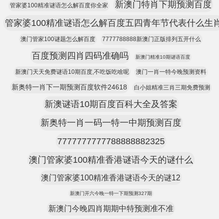
新澳门特肖下期预测百度
管家婆100精准谜语怎么解百度你全家
管家婆100精准谜语怎么解百度五四青年节代表什么生
澳门管家100谜题怎么解百度
7777788888新澳门正版排列五开什么
百度预测四肖四码准确吗
新澳门精准10期谜语百度
新澳门天天免费谜语10期百度,不吃饭吃啥呢
澳门一肖一特今晚预测资料
新奥特一肖下一期预测百度软件24618
白小姐精准三肖三期免费预测
新澳谜语10期百度百科大全及答案
新奥特一肖一码一特一中期预测百度
7777777777788888882325
澳门管家婆100精准香港谜语今天的谜什么
澳门管家婆100精准香港谜语今天的谜12
新澳门开六今晚一特一下期预测327期
新澳门今晚四肖期期中特预测准不准