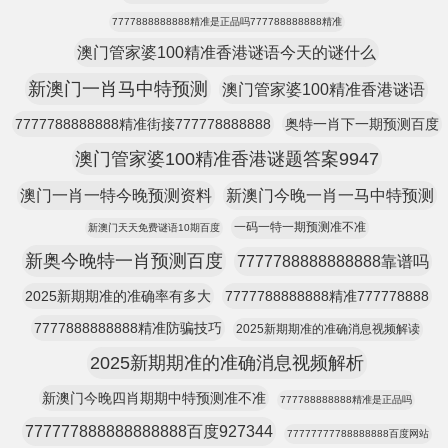
7777888888888精准是正品吗777788888888精准
澳门管家婆100精准香港谜语今天的谜什么
新澳门一肖马中特预测
澳门管家婆100精准香港谜语
7777788888888精准街接777778888888
奥特一肖下一期预测百度
澳门管家婆100精准香港谜题答案9947
澳门一肖一特今晚预测资料
新澳门今晚一肖一马中特预测
一码一特一期预测准不准
新澳门天天免费谜语10期百度
新奥今晚特一肖预测百度
7777788888888888靠谱吗
2025新期期准的准确率有多大
7777788888888精准777778888
7777888888888精准防骗技巧
2025新期期准的准确消息视频解读
2025新期期准的准确消息视频解析
新澳门今晚四肖期期中特预测准不准
777788888888精准是正品吗
777777888888888888百度927344
77777777788888888百度网站