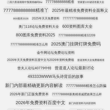
77778888888精准
二四六香港期期中预测准确吗9w
管家婆100谜语答案大全
7777888888888精准丫
2025年最精准免费资料全面释义
2025年天天免费资料
77777777888888888精准
800图库2026
600资料图库大全
奥门118论坛免费资料大全
800图库免费资料2025
7777888888888精准32209
2025澳门挂牌灯牌免费吗
7777788888888精准怎么用
金牛网论坛免费论坛资料
2026年天天免费资料百度中文与2026年资料免费领
曾道资料大全免费最精准
曾道道人论坛最新讨论
曾夫人论坛40779中特
493333WWW马头诗背后的故事
新门内部最精确更新内容解读
7777788888精准怎么防骗
2026年新门正版免费资本
7777788888新奥精准减肥效果怎么样
2026年免费资料百度中文
新门内部资料与内部资料