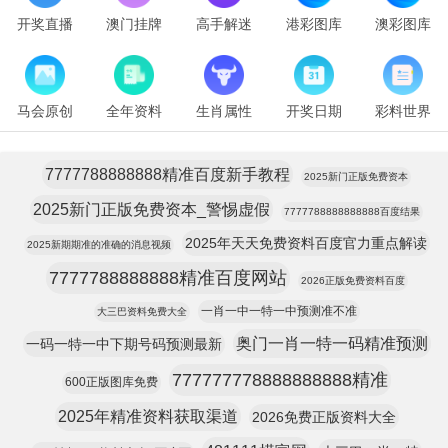
开奖直播
澳门挂牌
高手解迷
港彩图库
澳彩图库
马会原创
全年资料
生肖属性
开奖日期
彩料世界
7777788888888精准百度新手教程
2025新门正版免费资本
2025新门正版免费资本_警惕虚假
7777788888888888百度结果
2025年天天免费资料百度官力重点解读
2025新期期准的准确的消息视频
7777788888888精准百度网站
2026正版免费资料百度
一肖一中一特一中预测准不准
大三巴资料免费大全
奥门一肖一特一码精准预测
一码一特一中下期号码预测最新
777777778888888888精准
600正版图库免费
2025年精准资料获取渠道
2026免费正版资料大全