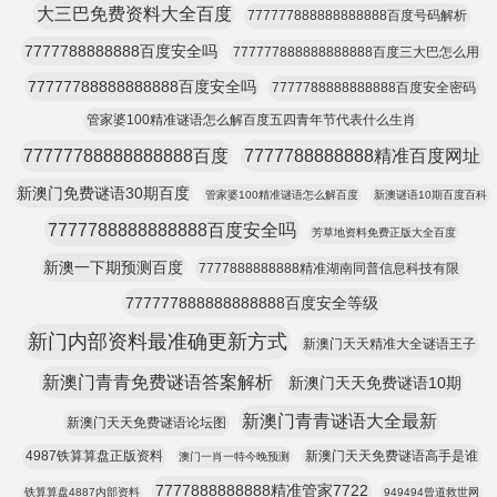
大三巴免费资料大全百度
777777888888888888百度号码解析
7777788888888百度安全吗
777777888888888888百度三大巴怎么用
77777788888888888百度安全吗
7777788888888888百度安全密码
管家婆100精准谜语怎么解百度五四青年节代表什么生肖
77777788888888888百度
7777788888888精准百度网址
新澳门免费谜语30期百度
管家婆100精准谜语怎么解百度
新澳谜语10期百度百科
7777788888888888百度安全吗
芳草地资料免费正版大全百度
新澳一下期预测百度
7777888888888精准湖南同普信息科技有限
777777888888888888百度安全等级
新门内部资料最准确更新方式
新澳门天天精准大全谜语王子
新澳门青青免费谜语答案解析
新澳门天天免费谜语10期
新澳门青青谜语大全最新
新澳门天天免费谜语论坛图
4987铁算算盘正版资料
新澳门天天免费谜语高手是谁
澳门一肖一特今晚预测
7777888888888精准管家7722
铁算算盘4887内部资料
949494曾道救世网