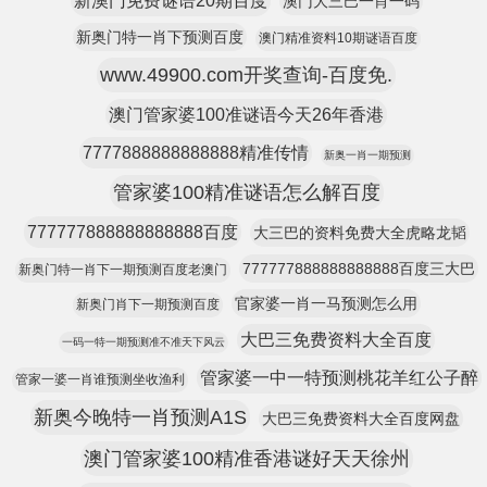
新澳门免费谜语20期百度
澳门大三巴一肖一码
新奥门特一肖下预测百度
澳门精准资料10期谜语百度
www.49900.com开奖查询-百度免.
澳门管家婆100准谜语今天26年香港
7777888888888888精准传情
新奥一肖一期预测
管家婆100精准谜语怎么解百度
777777888888888888百度
大三巴的资料免费大全虎略龙韬
777777888888888888百度三大巴
新奥门特一肖下一期预测百度老澳门
官家婆一肖一马预测怎么用
新奥门肖下一期预测百度
大巴三免费资料大全百度
一码一特一期预测准不准天下风云
管家婆一中一特预测桃花羊红公子醉
管家一婆一肖谁预测坐收渔利
新奥今晚特一肖预测A1S
大巴三免费资料大全百度网盘
澳门管家婆100精准香港谜好天天徐州