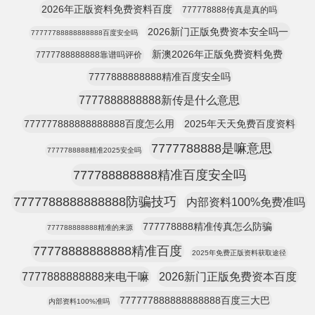
2026年正版资料免费资料百度
777778888传真是真的吗
2026新门正版免费资本安全吗一
77777788888888888百度安全吗
新澳2026年正版免费资料免费
7777788888888靠谱吗评价
7777888888888精准百度安全吗
7777888888888新传是什么意思
777777888888888888百度怎么用
2025年天天免费百度资料
7777788888是嘛意思
7777788888精准2025安全吗
777788888888精准百度安全吗
7777788888888888防骗技巧
内部资料100%免费准吗
777778888精准传真怎么防骗
777788888888精准的来源
77778888888888精准百度
2025年免费正版资料获取途径
7777888888888来电干嘛
2026新门正版免费资本百度
777777888888888888百度三大巴
内部资料100%准吗