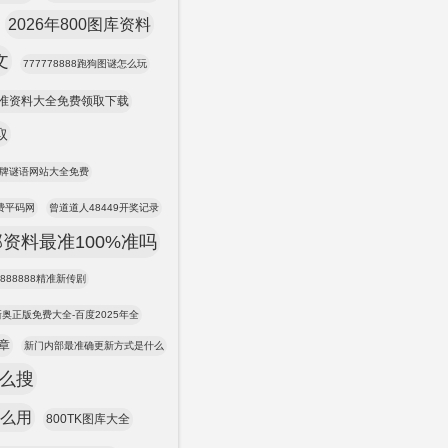
2026年800图库资料
文
777778888跑狗图谜怎么玩
精准资料大全免费领取下载
取
牌谜语网站大全免费
费平码网
曾道道人48449开奖记录
资料最准100%准吗
88888888精准新传剧
新奥正版免费大全-百度2025年全
章
新门内部最准确更新方式是什么
怎么搜
怎么用
800TK图库大全