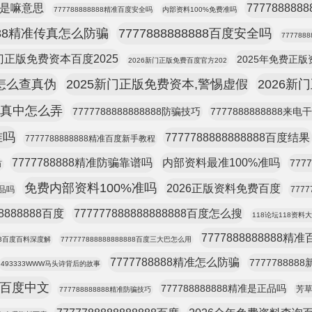
88是嘛意思
77778888
777788888888精准百度安全吗
内部资料100%免费准吗
8888精准传真怎么防骗
7777888888888百度安全吗
777788
新门正版免费资本百度2025
2025年免费正
2026新门正版免费百度官方202
88怎么查真伪
2025新门正版免费资本,警惕虚假
2026
%真中怎么弄
7777788888888888防骗技巧
7777888888888来电
准吗
7777788888888888百度结果
7777788888888精准百度新手教程
7777788888精准防骗靠谱吗
内部资料最准100%准吗
777
百
免费内部资料100%准吗
2026正版资料免费百度
正品吗
777
88888888百度
777777888888888888百度怎么搜
118论坛118资料
7777888888888
全3百度百料深度解
777777888888888888百度三大巴怎么用
7777788888精准怎么防骗
77777888
493333WWW马头诗背后的故事
料百度中文
777788888888精准是正品吗
芳
777788888888精准防骗技巧