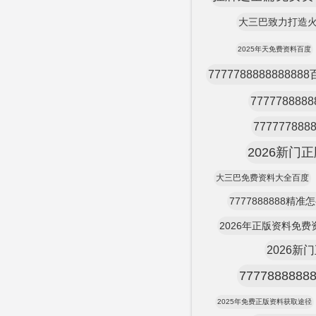
大三巴致力打造
2025年天免费资料百度
777778888888888
77777888
77777788
2026新门
大三巴免费资料大全百度
7777888888精准
2026年正版资料免费
2026
77778888
2025年免费正版资料获取途径