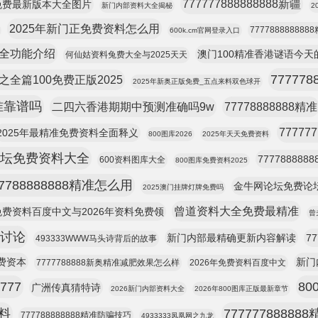
777777888888888新疆
料免费最新版本大全图片
新门内部资料大全揭秘
2
2025年新门正免费资料怎么用
7777888888
600k.cm官网登录入口
全功能介绍
澳门100精准香港谜语今天
何仙姑资料兔费大全与2025天天
77777
之全篇100免费正版2025
2025年新奥正版免费_五点来料双色球开
精准靠谱吗
二四六香港期期中预测准确吗9w
77778888888精准
77777
2025年最精准免费资料全面释义
800图库2026
2025年天天免费资料
论坛免费资料大全
777788888
600资料图库大全
800图库免费资料2025
77788888888精准怎么用
金牛网论坛免费论
2025澳门挂牌灯牌免费吗
曾道资料大全免费最精准
天免费资料百度中文与2026年资料免费领
曾
讨论
新门内部最精确更新内容解读
7
493333WWW马头诗背后的故事
免费资本
新门
7777788888新奥精准减肥效果怎么样
2026年免费资料百度中文
777
80
广洲传真猜特诗
2026新门内部资料大全
2026年800图库正版最新章节
料
77777788888
777788888888精准防骗技巧
4933333凤凰网之九龙